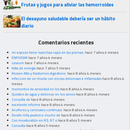
Frutas y jugos para aliviar las hemorroides
El desayuno saludable debería ser un hábito
diario
Comentarios recientes
mi esposo tiene manchas rojas en las piernas
hace 7 años 4 meses
ENFISEMA
hace 7 años 4 meses
caseum
hace 7 años 4 meses
falta de energía
hace 7 años 5 meses
Resion Alta y trastornos digestivos
hace 8 años 4 meses
infeccion de un muela con encias dolorosas e inflamadas
hace 8 años 4
meses
momentos de ansiedad en los
hace 8 años 4 meses
Quistes de agua y doloroso en los senos
hace 8 años 4 meses
Consulta de
hace 8 años 4 meses
excelente informe
hace 8 años 4 meses
Acuíferos y cervicales continuas
hace 8 años 4 meses
Desde niña padezco mucho de
hace 8 años 4 meses
Con moxibustión en R3, R7 o
hace 8 años 5 meses
Consulta
hace 8 años 5 meses