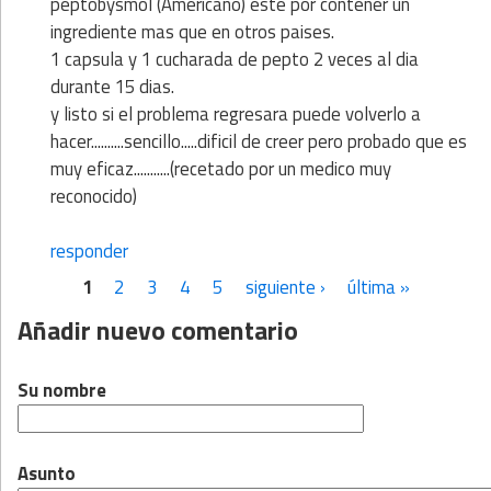
peptobysmol (Americano) este por contener un
ingrediente mas que en otros paises.
1 capsula y 1 cucharada de pepto 2 veces al dia
durante 15 dias.
y listo si el problema regresara puede volverlo a
hacer..........sencillo.....dificil de creer pero probado que es
muy eficaz...........(recetado por un medico muy
reconocido)
responder
1
2
3
4
5
siguiente ›
última »
Páginas
Añadir nuevo comentario
Su nombre
Asunto