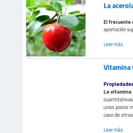
La acerola
El frecuente 
aportación su
Leer más
Vitamina 
Propiedade
La vitamina
cuantitativa
unos pocos mi
caso de otras
Leer más