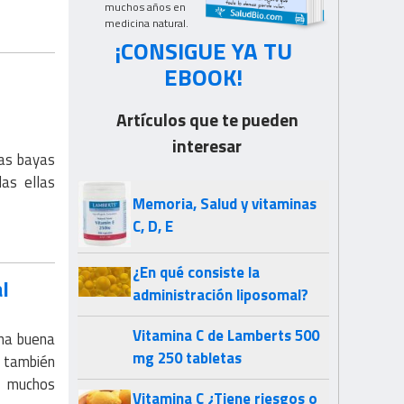
muchos años en
medicina natural.
¡CONSIGUE YA TU
EBOOK!
Artículos que te pueden
interesar
nas bayas
as ellas
Memoria, Salud y vitaminas
C, D, E
¿En qué consiste la
l
administración liposomal?
Vitamina C de Lamberts 500
na buena
mg 250 tabletas
, también
n muchos
Vitamina C ¿Tiene riesgos o