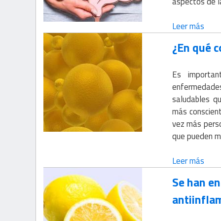
aspectos de l
Leer más
¿En qué c
Es importa
enfermedades
saludables qu
más conscient
vez más perso
que pueden me
Leer más
Se han en
antiinfla