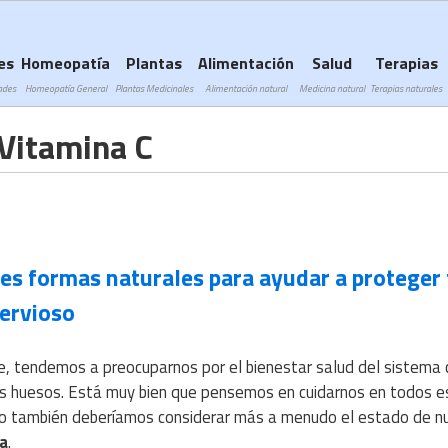
Subir a navegación
es
Homeopatía
Plantas
Alimentación
Salud
Terapias
ades
Homeopatía General
Plantas Medicinales
Alimentación natural
Medicina natural
Terapias naturales
Vitamina C
es formas naturales para ayudar a proteger 
ervioso
, tendemos a preocuparnos por el bienestar salud del sistema 
los huesos. Está muy bien que pensemos en cuidarnos en todos e
o también deberíamos considerar más a menudo el estado de n
sa
.