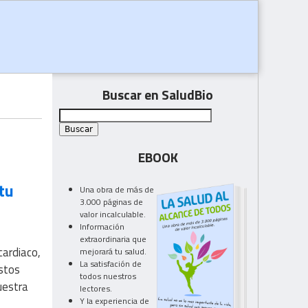
Buscar en SaludBio
EBOOK
tu
Una obra de más de
3.000 páginas de
valor incalculable.
Información
extraordinaria que
cardiaco,
mejorará tu salud.
La satisfación de
stos
todos nuestros
uestra
lectores.
Y la experiencia de