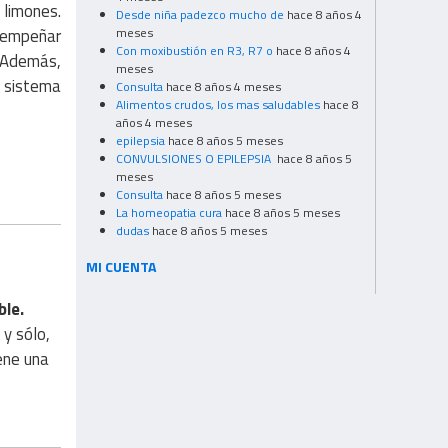
 limones.
Desde niña padezco mucho de
hace 8 años 4
esempeñar
meses
Con moxibustión en R3, R7 o
hace 8 años 4
. Además,
meses
 sistema
Consulta
hace 8 años 4 meses
Alimentos crudos, los mas saludables
hace 8
años 4 meses
epilepsia
hace 8 años 5 meses
CONVULSIONES O EPILEPSIA
hace 8 años 5
meses
Consulta
hace 8 años 5 meses
La homeopatia cura
hace 8 años 5 meses
dudas
hace 8 años 5 meses
MI CUENTA
ble.
y sólo,
ene una