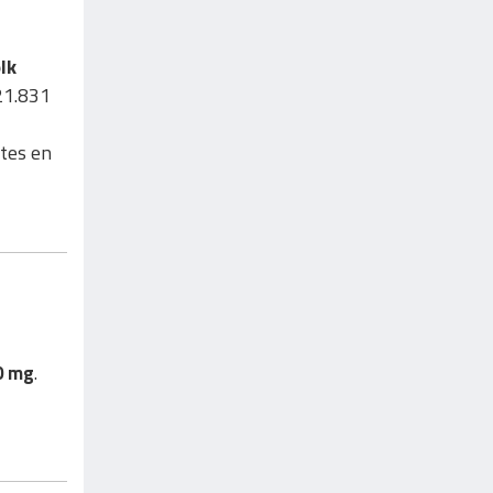
lk
21.831
etes en
0 mg
.