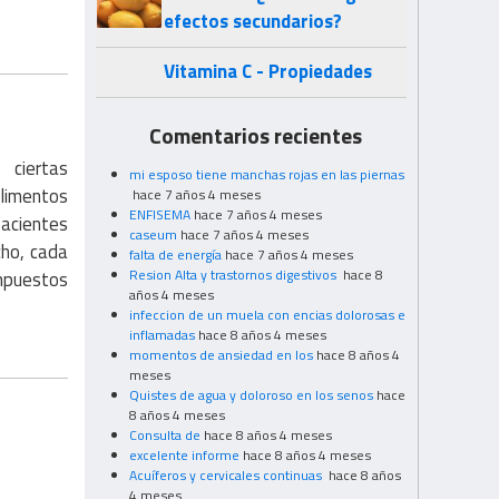
efectos secundarios?
Vitamina C - Propiedades
Comentarios recientes
 ciertas
mi esposo tiene manchas rojas en las piernas
limentos
hace 7 años 4 meses
ENFISEMA
hace 7 años 4 meses
pacientes
caseum
hace 7 años 4 meses
cho, cada
falta de energía
hace 7 años 4 meses
Resion Alta y trastornos digestivos
hace 8
ompuestos
años 4 meses
infeccion de un muela con encias dolorosas e
inflamadas
hace 8 años 4 meses
momentos de ansiedad en los
hace 8 años 4
meses
Quistes de agua y doloroso en los senos
hace
8 años 4 meses
Consulta de
hace 8 años 4 meses
excelente informe
hace 8 años 4 meses
Acuíferos y cervicales continuas
hace 8 años
4 meses