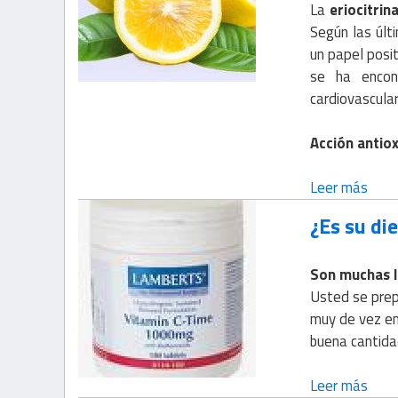
La
eriocitrin
Según las últ
un papel posit
se ha encon
cardiovascular
Acción antiox
Leer más
¿Es su di
Son muchas l
Usted se prep
muy de vez en
buena cantida
Leer más