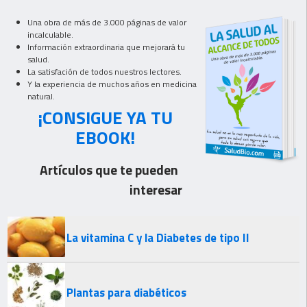
Una obra de más de 3.000 páginas de valor
incalculable.
Información extraordinaria que mejorará tu
salud.
La satisfación de todos nuestros lectores.
Y la experiencia de muchos años en medicina
natural.
¡CONSIGUE YA TU
EBOOK!
Artículos que te pueden
interesar
La vitamina C y la Diabetes de tipo II
Plantas para diabéticos