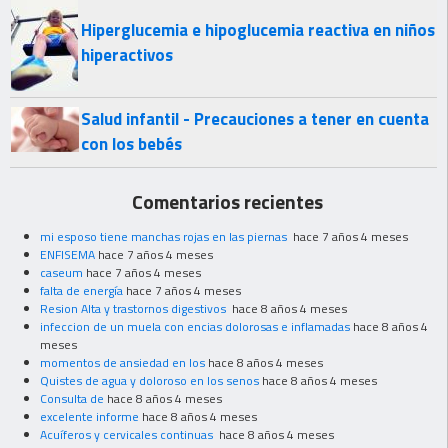
Hiperglucemia e hipoglucemia reactiva en niños
hiperactivos
Salud infantil - Precauciones a tener en cuenta
con los bebés
Comentarios recientes
mi esposo tiene manchas rojas en las piernas
hace 7 años 4 meses
ENFISEMA
hace 7 años 4 meses
caseum
hace 7 años 4 meses
falta de energía
hace 7 años 4 meses
Resion Alta y trastornos digestivos
hace 8 años 4 meses
infeccion de un muela con encias dolorosas e inflamadas
hace 8 años 4
meses
momentos de ansiedad en los
hace 8 años 4 meses
Quistes de agua y doloroso en los senos
hace 8 años 4 meses
Consulta de
hace 8 años 4 meses
excelente informe
hace 8 años 4 meses
Acuíferos y cervicales continuas
hace 8 años 4 meses