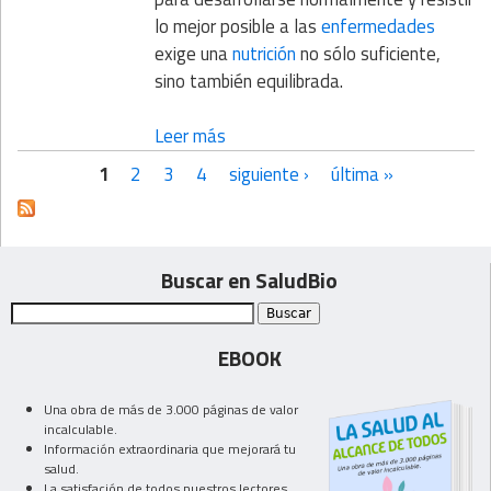
lo mejor posible a las
enfermedades
exige una
nutrición
no sólo suficiente,
sino también equilibrada.
Leer más
1
2
3
4
siguiente ›
última »
Páginas
Buscar en SaludBio
EBOOK
Una obra de más de 3.000 páginas de valor
incalculable.
Información extraordinaria que mejorará tu
salud.
La satisfación de todos nuestros lectores.