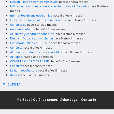
Resion Alta y trastornos digestivos
hace 8 años 4 meses
infeccion de un muela con encias dolorosas e inflamadas
hace 8 años 4
meses
momentos de ansiedad en los
hace 8 años 4 meses
Quistes de agua y doloroso en los senos
hace 8 años 4 meses
Consulta de
hace 8 años 4 meses
excelente informe
hace 8 años 4 meses
Acuíferos y cervicales continuas
hace 8 años 4 meses
Desde niña padezco mucho de
hace 8 años 4 meses
Con moxibustión en R3, R7 o
hace 8 años 4 meses
Consulta
hace 8 años 4 meses
Alimentos crudos, los mas saludables
hace 8 años 4 meses
epilepsia
hace 8 años 5 meses
CONVULSIONES O EPILEPSIA
hace 8 años 5 meses
Consulta
hace 8 años 5 meses
La homeopatia cura
hace 8 años 5 meses
dudas
hace 8 años 5 meses
MI CUENTA
Portada
|
Quiénes somos
|
Aviso Legal
|
Contacto