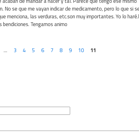
 acaban de mandar a hacer y tal. Parece que tengo ese mismo
n. No se que me vayan indicar de medicamento, pero lo que si s
que menciona, las verduras, etc.son muy importantes. Yo lo haré.
s bendiciones. Tengamos animo
…
3
4
5
6
7
8
9
10
11