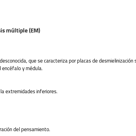
is múltiple (EM)
 desconocida, que se caracteriza por placas de desmielinización
el encéfalo y médula.
la extremidades inferiores.
tración del pensamiento.