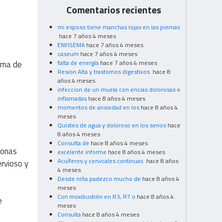
Comentarios recientes
mi esposo tiene manchas rojas en las piernas
hace 7 años 4 meses
ENFISEMA
hace 7 años 4 meses
caseum
hace 7 años 4 meses
orma de
falta de energía
hace 7 años 4 meses
Resion Alta y trastornos digestivos
hace 8
años 4 meses
infeccion de un muela con encias dolorosas e
inflamadas
hace 8 años 4 meses
momentos de ansiedad en los
hace 8 años 4
meses
Quistes de agua y doloroso en los senos
hace
8 años 4 meses
Consulta de
hace 8 años 4 meses
sonas
excelente informe
hace 8 años 4 meses
Acuíferos y cervicales continuas
hace 8 años
rvioso y
4 meses
Desde niña padezco mucho de
hace 8 años 4
meses
Con moxibustión en R3, R7 o
hace 8 años 4
e
meses
Consulta
hace 8 años 4 meses