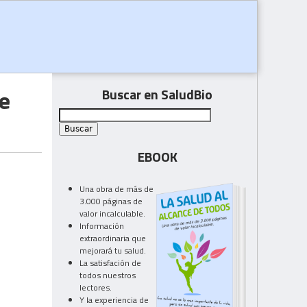
e
Buscar en SaludBio
EBOOK
Una obra de más de
3.000 páginas de
valor incalculable.
Información
extraordinaria que
mejorará tu salud.
La satisfación de
todos nuestros
lectores.
Y la experiencia de