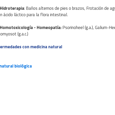
Hidroterapia
: Baños alternos de pies o brazos, Frotación de agu
 ácido láctico para la flora intestinal.
Homotoxicología
- Homeopatía
:
Psorinoheel (g.a.), Galium-Heel
omyosot (g.a.c.)
fermedades con medicina natural
atural biológica