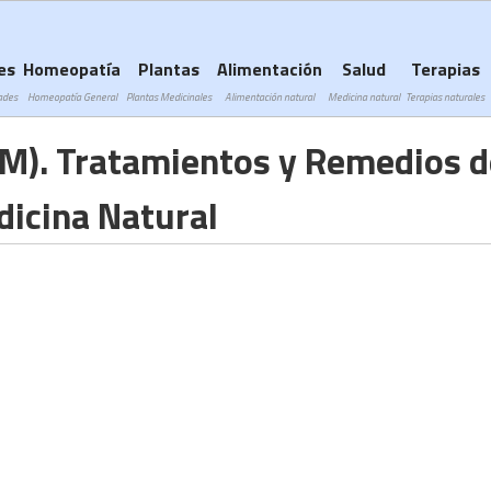
Subir a navegación
es
Homeopatía
Plantas
Alimentación
Salud
Terapias
ades
Homeopatía General
Plantas Medicinales
Alimentación natural
Medicina natural
Terapias naturales
EM). Tratamientos y Remedios d
icina Natural