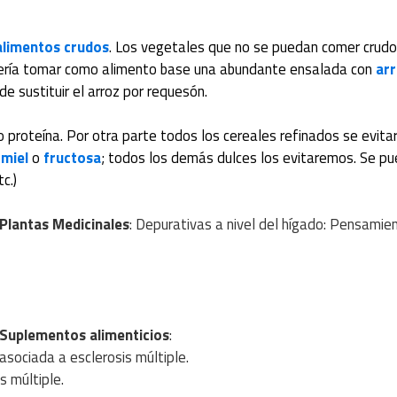
alimentos crudos
. Los vegetales que no se puedan comer crudo
ebería tomar como alimento base una abundante ensalada con
ar
e sustituir el arroz por requesón.
o proteína. Por otra parte todos los cereales refinados se evita
n
miel
o
fructosa
; todos los demás dulces los evitaremos. Se p
c.)
Plantas Medicinales
: Depurativas a nivel del hígado: Pensamie
Suplementos alimenticios
:
 asociada a esclerosis múltiple.
s múltiple.