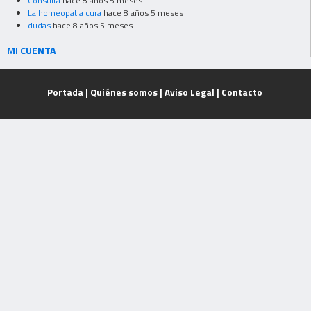
Consulta
hace 8 años 5 meses
La homeopatia cura
hace 8 años 5 meses
dudas
hace 8 años 5 meses
MI CUENTA
Portada
|
Quiénes somos
|
Aviso Legal
|
Contacto