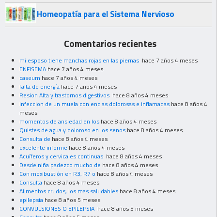
Homeopatía para el Sistema Nervioso
Comentarios recientes
mi esposo tiene manchas rojas en las piernas
hace 7 años 4 meses
ENFISEMA
hace 7 años 4 meses
caseum
hace 7 años 4 meses
falta de energía
hace 7 años 4 meses
Resion Alta y trastornos digestivos
hace 8 años 4 meses
infeccion de un muela con encias dolorosas e inflamadas
hace 8 años 4
meses
momentos de ansiedad en los
hace 8 años 4 meses
Quistes de agua y doloroso en los senos
hace 8 años 4 meses
Consulta de
hace 8 años 4 meses
excelente informe
hace 8 años 4 meses
Acuíferos y cervicales continuas
hace 8 años 4 meses
Desde niña padezco mucho de
hace 8 años 4 meses
Con moxibustión en R3, R7 o
hace 8 años 4 meses
Consulta
hace 8 años 4 meses
Alimentos crudos, los mas saludables
hace 8 años 4 meses
epilepsia
hace 8 años 5 meses
CONVULSIONES O EPILEPSIA
hace 8 años 5 meses