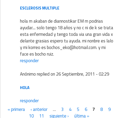
ESCLEROSIS MULTIPLE
hola m akaban de diannostikar EM m podrias
ayudar.... solo tengo 18 años y no c ni de k se trata
esta enfermedad y tengo toda via una gran vida x
delante grasias espero tu ayuda. mi nonbre es lalo
y mi korreo es bochos_eko@hotmail.com. y mi
face es bocho ruiz.
responder
Anónimo
replied on
26 Septiembre, 2011 - 02:29
HOLA
responder
« primera
‹ anterior
…
3
4
5
6
7
8
9
Páginas
10
11
siguiente ›
última »