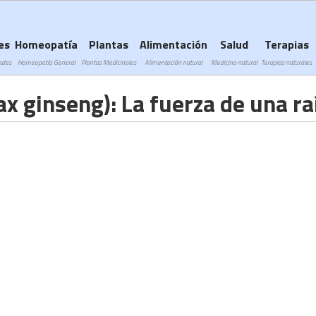
Subir a navegación
es
Homeopatía
Plantas
Alimentación
Salud
Terapias
ades
Homeopatía General
Plantas Medicinales
Alimentación natural
Medicina natural
Terapias naturales
x ginseng): La fuerza de una ra