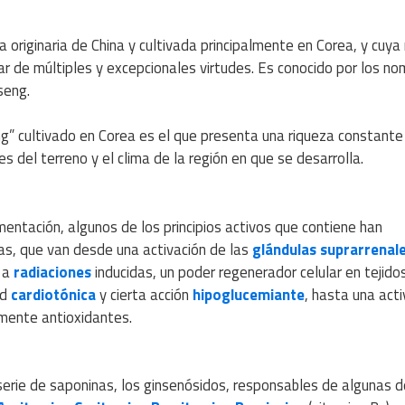
a originaria de China y cultivada principalmente en Corea, y cuya 
r de múltiples y excepcionales virtudes. Es conocido por los n
seng.
g” cultivado en Corea es el que presenta una riqueza constante
es del terreno y el clima de la región en que se desarrolla.
entación, algunos de los principios activos que contiene han
as, que van desde una activación de las
glándulas suprarrenal
a a
radiaciones
inducidas, un poder regenerador celular en tejido
ad
cardiotónica
y cierta acción
hipoglucemiante
, hasta una acti
mente antioxidantes.
erie de saponinas, los ginsenósidos, responsables de algunas d