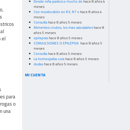
Desde niña padezco mucho de
hace 8 años 4
meses
o,
Con moxibustión en R3, R7 o
hace 8 años 4
s
meses
Consulta
hace 8 años 5 meses
stricos
Alimentos crudos, los mas saludables
hace 8
al
años 5 meses
 el
epilepsia
hace 8 años 5 meses
CONVULSIONES O EPILEPSIA
hace 8 años 5
meses
Consulta
hace 8 años 5 meses
La homeopatia cura
hace 8 años 5 meses
dudas
hace 8 años 5 meses
MI CUENTA
s
nes para
drogas o
on una