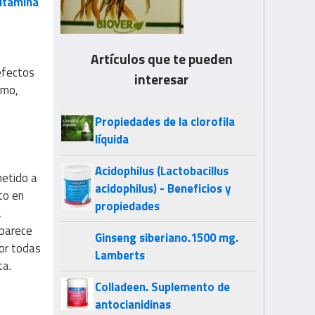
itamina
Artículos que te pueden
efectos
interesar
smo,
Propiedades de la clorofila
líquida
Acidophilus (Lactobacillus
metido a
acidophilus) - Beneficios y
to en
propiedades
a
 parece
Ginseng siberiano.1500 mg.
Por todas
Lamberts
ta.
Colladeen. Suplemento de
antocianidinas