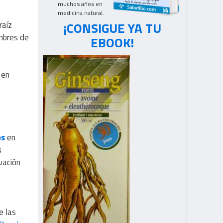
muchos años en
medicina natural.
¡CONSIGUE YA TU
raíz
ombres de
EBOOK!
 en
es
en
s
vación
e las