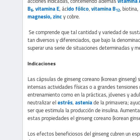
acciones indicadas, conteniendo además
vitamina 
B
,
vitamina E
, ác
ido fólico
,
vitamina B
, biotina
6
12
magnesio,
zinc
y cobre.
Se comprende que tal cantidad y variedad de sus
tan diversos y diferenciados, que bajo la denomina
superar una serie de situaciones determinadas y me
Indicaciones
Las cápsulas de ginseng coreano (korean ginseng)
intensas actividades físicas o a grandes tensione
entrenamiento como en la prácticas, jóvenes y adul
neutralizar el
estrés
,
astenia
de la primavera; ayu
ser que estimula la producción de insulina. Aumenta
estas propiedades el ginseng coreano (korean gins
Los efectos beneficiosos del ginseng cubren un es