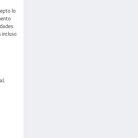
cepto lo
mento
idades
 incluso
al,