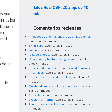
Jalea Real OBH. 20 amp. de 10
ml.
es que
és. A los
 Escuela
Comentarios recientes
e el
mi esposo tiene manchas rojas en las piernas
rmal
hace 7 años 4 meses
ENFISEMA
hace 7 años 4 meses
caseum
hace 7 años 4 meses
falta de energía
hace 7 años 4 meses
on
Resion Alta y trastornos digestivos
hace 8
o de los
años 4 meses
infeccion de un muela con encias dolorosas e
inflamadas
hace 8 años 4 meses
momentos de ansiedad en los
hace 8 años 4
meses
desde
Quistes de agua y doloroso en los senos
hace
8 años 4 meses
Consulta de
hace 8 años 4 meses
excelente informe
hace 8 años 4 meses
Acuíferos y cervicales continuas
hace 8 años
4 meses