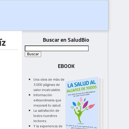
íz
Buscar en SaludBio
EBOOK
Una obra de más de
3.000 páginas de
valor incalculable.
Información
extraordinaria que
mejorará tu salud.
La satisfación de
todos nuestros
lectores.
Y la experiencia de