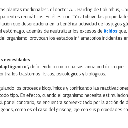
otras plantas medicinales", el doctor A.T. Harding de Columbus, Ohi
pacientes reumáticos. En él escribe: "Yo atribuyo las propiedade
lación que desencadena en la benéfica actividad de los jugos gá
 del estómago, además de neutralizar los excesos de
ácidos
que, 
del organismo, provocan los estados inflamatorios incidentes en
as necesidades
daptógenico”,
definiéndolo como una sustancia no tóxica que
tra los trastornos físicos, psicológicos y biológicos.
lando los procesos bioquímicos y tonificando las reactivacione
 todo tipo. En efecto, cuando el organismo necesita estimulacio
, por el contrario, se encuentra sobreexcitado por la acción de 
ógenos, como es el caso del ginseng, ejercen sus propiedades c