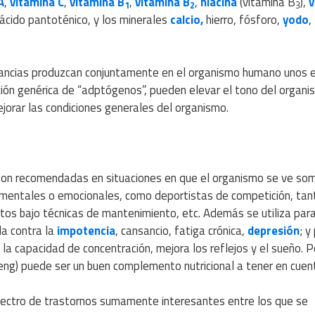
A
,
vitamina C
,
vitamina B
,
vitamina B
,
niacina
(vitamina B
),
v
1
2
3
, ácido pantoténico, y los minerales
calcio,
hierro, fósforo,
yodo
,
tancias produzcan conjuntamente en el organismo humano unos 
ción genérica de “adptógenos”, pueden elevar el tono del organi
jorar las condiciones generales del organismo.
 son recomendadas en situaciones en que el organismo se ve so
s mentales o emocionales, como deportistas de competición, tan
tos bajo técnicas de mantenimiento, etc. Además se utiliza par
da contra la
impotencia
, cansancio, fatiga crónica,
depresión
; y
 la capacidad de concentración, mejora los reflejos y el sueño. 
eng) puede ser un buen complemento nutricional a tener en cuen
pectro de trastornos sumamente interesantes entre los que se