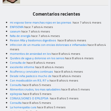
Comentarios recientes
mi esposo tiene manchas rojas en las piernas
hace 7 años 4 meses
ENFISEMA
hace 7 años 4 meses
caseum
hace 7 años 4 meses
falta de energía
hace 7 años 4 meses
Resion Alta y trastornos digestivos
hace 8 años 4 meses
infeccion de un muela con encias dolorosas e inflamadas
hace 8 años 4
meses
momentos de ansiedad en los
hace 8 años 4 meses
Quistes de agua y doloroso en los senos
hace 8 años 4 meses
Consulta de
hace 8 años 4 meses
excelente informe
hace 8 años 4 meses
Acuíferos y cervicales continuas
hace 8 años 4 meses
Desde niña padezco mucho de
hace 8 años 4 meses
Con moxibustión en R3, R7 o
hace 8 años 4 meses
Consulta
hace 8 años 5 meses
Alimentos crudos, los mas saludables
hace 8 años 5 meses
epilepsia
hace 8 años 5 meses
CONVULSIONES O EPILEPSIA
hace 8 años 5 meses
Consulta
hace 8 años 5 meses
La homeopatia cura
hace 8 años 5 meses