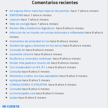
Comentarios recientes
mi esposo tiene manchas rojas en las piernas
hace 7 años 4 meses
ENFISEMA
hace 7 años 4 meses
caseum
hace 7 años 4 meses
falta de energía
hace 7 años 4 meses
Resion Alta y trastornos digestivos
hace 8 años 4 meses
infeccion de un muela con encias dolorosas e inflamadas
hace 8 años 4
meses
momentos de ansiedad en los
hace 8 años 4 meses
Quistes de agua y doloroso en los senos
hace 8 años 4 meses
Consulta de
hace 8 años 4 meses
excelente informe
hace 8 años 4 meses
Acuíferos y cervicales continuas
hace 8 años 4 meses
Desde niña padezco mucho de
hace 8 años 4 meses
Con moxibustión en R3, R7 o
hace 8 años 4 meses
Consulta
hace 8 años 5 meses
Alimentos crudos, los mas saludables
hace 8 años 5 meses
epilepsia
hace 8 años 5 meses
CONVULSIONES O EPILEPSIA
hace 8 años 5 meses
Consulta
hace 8 años 5 meses
La homeopatia cura
hace 8 años 5 meses
dudas
hace 8 años 5 meses
MI CUENTA