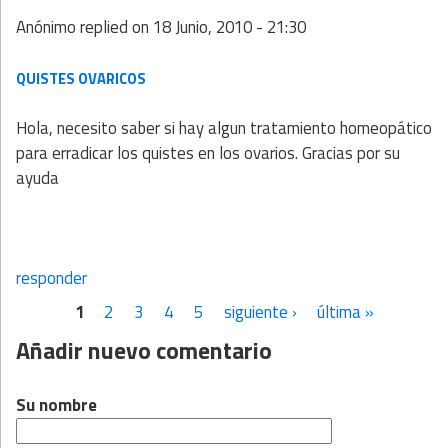
Anónimo
replied on
18 Junio, 2010 - 21:30
QUISTES OVARICOS
Hola, necesito saber si hay algun tratamiento homeopático
para erradicar los quistes en los ovarios. Gracias por su
ayuda
responder
1
2
3
4
5
siguiente ›
última »
Páginas
Añadir nuevo comentario
Su nombre