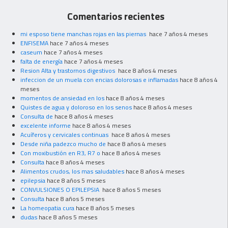
Comentarios recientes
mi esposo tiene manchas rojas en las piernas
hace 7 años 4 meses
ENFISEMA
hace 7 años 4 meses
caseum
hace 7 años 4 meses
falta de energía
hace 7 años 4 meses
Resion Alta y trastornos digestivos
hace 8 años 4 meses
infeccion de un muela con encias dolorosas e inflamadas
hace 8 años 4
meses
momentos de ansiedad en los
hace 8 años 4 meses
Quistes de agua y doloroso en los senos
hace 8 años 4 meses
Consulta de
hace 8 años 4 meses
excelente informe
hace 8 años 4 meses
Acuíferos y cervicales continuas
hace 8 años 4 meses
Desde niña padezco mucho de
hace 8 años 4 meses
Con moxibustión en R3, R7 o
hace 8 años 4 meses
Consulta
hace 8 años 4 meses
Alimentos crudos, los mas saludables
hace 8 años 4 meses
epilepsia
hace 8 años 5 meses
CONVULSIONES O EPILEPSIA
hace 8 años 5 meses
Consulta
hace 8 años 5 meses
La homeopatia cura
hace 8 años 5 meses
dudas
hace 8 años 5 meses