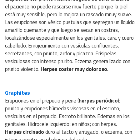
el paciente no puede rascarse muy fuerte porque la piel
está muy sensible, pero lo mejora un rascado mnuy suave.
Las erupciones son vésico pustulas que segregan un líquido
amarillo quemante y que luego se secan en costras,
localizándose especialmente en los genitales, cara y cuero
cabelludo. Enrojecimiento con vesículas confluentes,
secretantes, con prurito, ardor y picazon. Erisipelas
vesiculosas con intenso prurito. Eczema generalizado con
prurito violento.
Herpes zoster muy doloroso
.
Graphites
Erupciones en el prepucio y pene (
herpes periódico
);
prurito y erupciones húmedas viscosas en el escroto;
vesículas en el prepucio. Escroto brillante. Edemas en los
genitales. Hidrocele izquierdo; en niños; con herpes.
Herpes circinado
duro al tacto y arrugado, o eczema, con
intenso prurito, en el pliegue del codo.