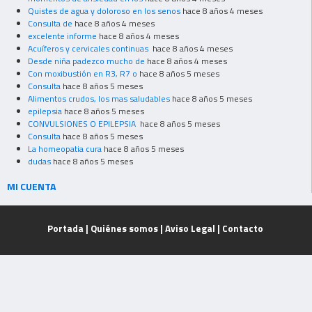
Quistes de agua y doloroso en los senos
hace 8 años 4 meses
Consulta de
hace 8 años 4 meses
excelente informe
hace 8 años 4 meses
Acuíferos y cervicales continuas
hace 8 años 4 meses
Desde niña padezco mucho de
hace 8 años 4 meses
Con moxibustión en R3, R7 o
hace 8 años 5 meses
Consulta
hace 8 años 5 meses
Alimentos crudos, los mas saludables
hace 8 años 5 meses
epilepsia
hace 8 años 5 meses
CONVULSIONES O EPILEPSIA
hace 8 años 5 meses
Consulta
hace 8 años 5 meses
La homeopatia cura
hace 8 años 5 meses
dudas
hace 8 años 5 meses
MI CUENTA
Portada
|
Quiénes somos
|
Aviso Legal
|
Contacto