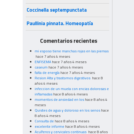
Coccinella septempunctata
Paullinia pinnata. Homeopatía
Comentarios recientes
mi esposo tiene manchas rojas en las piernas
hace 7 años 4 meses
ENFISEMA
hace 7 años 4 meses
caseum
hace 7 años 4 meses
falta de energía
hace 7 años 4 meses
Resion Alta y trastornos digestivos
hace 8
años 4 meses
infeccion de un muela con encias dolorosas e
inflamadas
hace 8 años 4 meses
momentos de ansiedad en los
hace 8 años 4
meses
Quistes de agua y doloroso en los senos
hace
8 años 4 meses
Consulta de
hace 8 años 4 meses
excelente informe
hace 8 años 4 meses
Acuíferos y cervicales continuas
hace 8 años