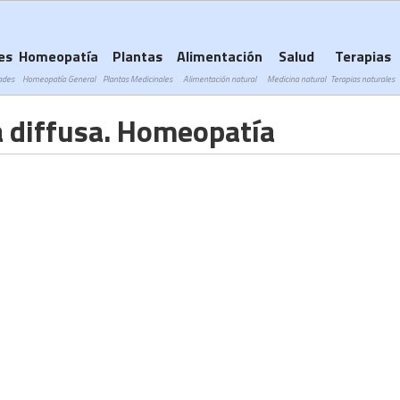
Subir a navegación
es
Homeopatía
Plantas
Alimentación
Salud
Terapias
ades
Homeopatía General
Plantas Medicinales
Alimentación natural
Medicina natural
Terapias naturales
 diffusa. Homeopatía