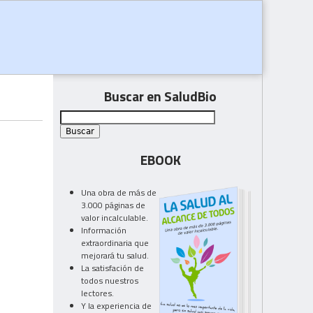
Buscar en SaludBio
EBOOK
Una obra de más de
3.000 páginas de
valor incalculable.
Información
extraordinaria que
mejorará tu salud.
La satisfación de
todos nuestros
lectores.
Y la experiencia de