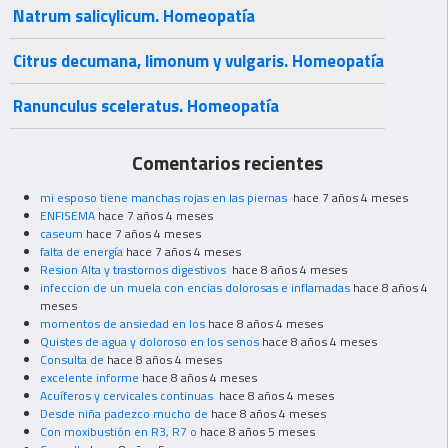
Natrum salicylicum. Homeopatía
Citrus decumana, limonum y vulgaris. Homeopatía
Ranunculus sceleratus. Homeopatía
Comentarios recientes
mi esposo tiene manchas rojas en las piernas
hace 7 años 4 meses
ENFISEMA
hace 7 años 4 meses
caseum
hace 7 años 4 meses
falta de energía
hace 7 años 4 meses
Resion Alta y trastornos digestivos
hace 8 años 4 meses
infeccion de un muela con encias dolorosas e inflamadas
hace 8 años 4
meses
momentos de ansiedad en los
hace 8 años 4 meses
Quistes de agua y doloroso en los senos
hace 8 años 4 meses
Consulta de
hace 8 años 4 meses
excelente informe
hace 8 años 4 meses
Acuíferos y cervicales continuas
hace 8 años 4 meses
Desde niña padezco mucho de
hace 8 años 4 meses
Con moxibustión en R3, R7 o
hace 8 años 5 meses