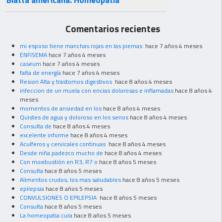
Blatta americana. Homeopatía
Comentarios recientes
mi esposo tiene manchas rojas en las piernas
hace 7 años 4 meses
ENFISEMA
hace 7 años 4 meses
caseum
hace 7 años 4 meses
falta de energía
hace 7 años 4 meses
Resion Alta y trastornos digestivos
hace 8 años 4 meses
infeccion de un muela con encias dolorosas e inflamadas
hace 8 años 4
meses
momentos de ansiedad en los
hace 8 años 4 meses
Quistes de agua y doloroso en los senos
hace 8 años 4 meses
Consulta de
hace 8 años 4 meses
excelente informe
hace 8 años 4 meses
Acuíferos y cervicales continuas
hace 8 años 4 meses
Desde niña padezco mucho de
hace 8 años 4 meses
Con moxibustión en R3, R7 o
hace 8 años 5 meses
Consulta
hace 8 años 5 meses
Alimentos crudos, los mas saludables
hace 8 años 5 meses
epilepsia
hace 8 años 5 meses
CONVULSIONES O EPILEPSIA
hace 8 años 5 meses
Consulta
hace 8 años 5 meses
La homeopatia cura
hace 8 años 5 meses