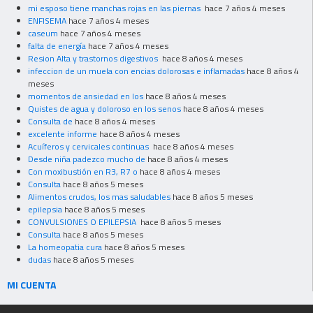
mi esposo tiene manchas rojas en las piernas
hace 7 años 4 meses
ENFISEMA
hace 7 años 4 meses
caseum
hace 7 años 4 meses
falta de energía
hace 7 años 4 meses
Resion Alta y trastornos digestivos
hace 8 años 4 meses
infeccion de un muela con encias dolorosas e inflamadas
hace 8 años 4
meses
momentos de ansiedad en los
hace 8 años 4 meses
Quistes de agua y doloroso en los senos
hace 8 años 4 meses
Consulta de
hace 8 años 4 meses
excelente informe
hace 8 años 4 meses
Acuíferos y cervicales continuas
hace 8 años 4 meses
Desde niña padezco mucho de
hace 8 años 4 meses
Con moxibustión en R3, R7 o
hace 8 años 4 meses
Consulta
hace 8 años 5 meses
Alimentos crudos, los mas saludables
hace 8 años 5 meses
epilepsia
hace 8 años 5 meses
CONVULSIONES O EPILEPSIA
hace 8 años 5 meses
Consulta
hace 8 años 5 meses
La homeopatia cura
hace 8 años 5 meses
dudas
hace 8 años 5 meses
MI CUENTA