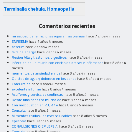
Terminalia chebula. Homeopatía
Comentarios recientes
mi esposo tiene manchas rojas en las piernas
hace 7 años 4 meses
ENFISEMA
hace 7 años 4 meses
caseum
hace 7 años 4 meses
falta de energía
hace 7 años 4 meses
Resion Alta y trastornos digestivos
hace 8 años 4 meses
infeccion de un muela con encias dolorosas e inflamadas
hace 8 años 4
meses
momentos de ansiedad en los
hace 8 años 4 meses
Quistes de agua y doloroso en los senos
hace 8 años 4 meses
Consulta de
hace 8 años 4 meses
excelente informe
hace 8 años 4 meses
Acuíferos y cervicales continuas
hace 8 años 4 meses
Desde niña padezco mucho de
hace 8 años 4 meses
Con moxibustión en R3, R7 o
hace 8 años 5 meses
Consulta
hace 8 años 5 meses
Alimentos crudos, los mas saludables
hace 8 años 5 meses
epilepsia
hace 8 años 5 meses
CONVULSIONES O EPILEPSIA
hace 8 años 5 meses
Consulta
hace 8 años 5 meses