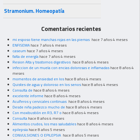
Stramonium. Homeopatía
Comentarios recientes
mi esposo tiene manchas rojas en las piernas
hace 7 años 4 meses
ENFISEMA
hace 7 años 4 meses
caseum
hace 7 años 4 meses
falta de energía
hace 7 años 4 meses
Resion Alta y trastornos digestivos
hace 8 años 4 meses
infeccion de un muela con encias dolorosas e inflamadas
hace 8 años 4
meses
momentos de ansiedad en los
hace 8 años 4 meses
Quistes de agua y doloroso en los senos
hace 8 años 4 meses
Consulta de
hace 8 años 4 meses
excelente informe
hace 8 años 4 meses
Acuíferos y cervicales continuas
hace 8 años 4 meses
Desde niña padezco mucho de
hace 8 años 4 meses
Con moxibustión en R3, R7 o
hace 8 años 4 meses
Consulta
hace 8 años 4 meses
Alimentos crudos, los mas saludables
hace 8 años 4 meses
epilepsia
hace 8 años 5 meses
CONVULSIONES O EPILEPSIA
hace 8 años 5 meses