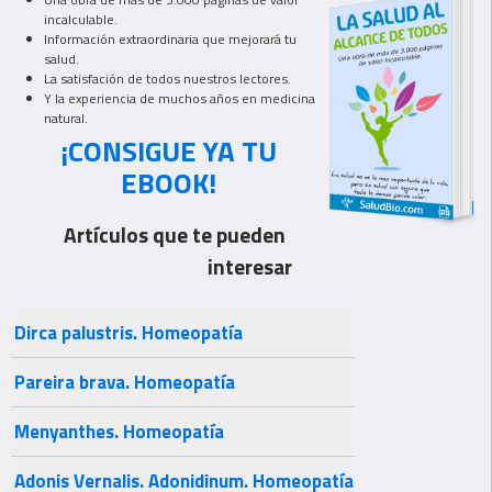
incalculable.
Información extraordinaria que mejorará tu
salud.
La satisfación de todos nuestros lectores.
Y la experiencia de muchos años en medicina
natural.
¡CONSIGUE YA TU
EBOOK!
Artículos que te pueden
interesar
Dirca palustris. Homeopatía
Pareira brava. Homeopatía
Menyanthes. Homeopatía
Adonis Vernalis. Adonidinum. Homeopatía