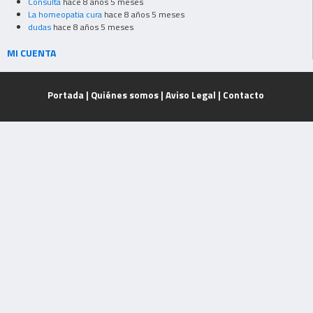
Consulta
hace 8 años 5 meses
La homeopatia cura
hace 8 años 5 meses
dudas
hace 8 años 5 meses
MI CUENTA
Portada
|
Quiénes somos
|
Aviso Legal
|
Contacto