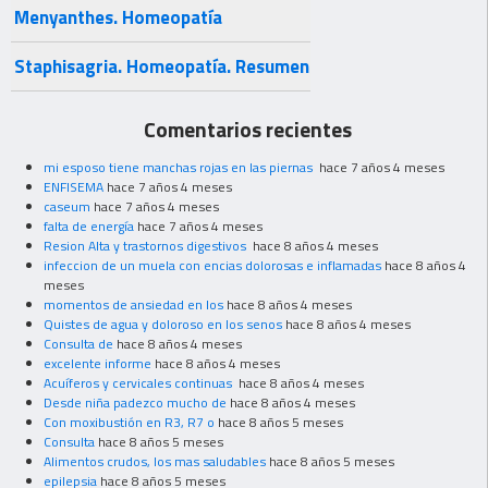
Menyanthes. Homeopatía
Staphisagria. Homeopatía. Resumen
Comentarios recientes
mi esposo tiene manchas rojas en las piernas
hace 7 años 4 meses
ENFISEMA
hace 7 años 4 meses
caseum
hace 7 años 4 meses
falta de energía
hace 7 años 4 meses
Resion Alta y trastornos digestivos
hace 8 años 4 meses
infeccion de un muela con encias dolorosas e inflamadas
hace 8 años 4
meses
momentos de ansiedad en los
hace 8 años 4 meses
Quistes de agua y doloroso en los senos
hace 8 años 4 meses
Consulta de
hace 8 años 4 meses
excelente informe
hace 8 años 4 meses
Acuíferos y cervicales continuas
hace 8 años 4 meses
Desde niña padezco mucho de
hace 8 años 4 meses
Con moxibustión en R3, R7 o
hace 8 años 5 meses
Consulta
hace 8 años 5 meses
Alimentos crudos, los mas saludables
hace 8 años 5 meses
epilepsia
hace 8 años 5 meses