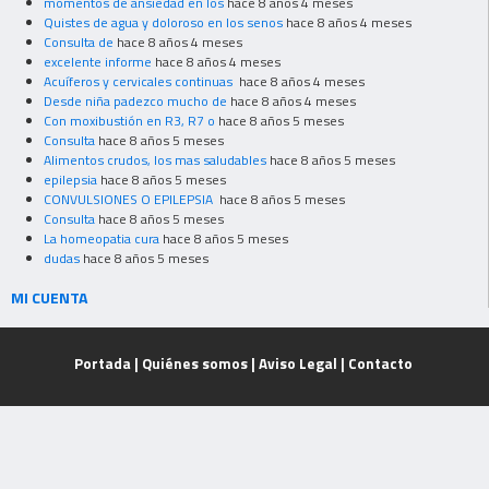
momentos de ansiedad en los
hace 8 años 4 meses
Quistes de agua y doloroso en los senos
hace 8 años 4 meses
Consulta de
hace 8 años 4 meses
excelente informe
hace 8 años 4 meses
Acuíferos y cervicales continuas
hace 8 años 4 meses
Desde niña padezco mucho de
hace 8 años 4 meses
Con moxibustión en R3, R7 o
hace 8 años 5 meses
Consulta
hace 8 años 5 meses
Alimentos crudos, los mas saludables
hace 8 años 5 meses
epilepsia
hace 8 años 5 meses
CONVULSIONES O EPILEPSIA
hace 8 años 5 meses
Consulta
hace 8 años 5 meses
La homeopatia cura
hace 8 años 5 meses
dudas
hace 8 años 5 meses
MI CUENTA
Portada
|
Quiénes somos
|
Aviso Legal
|
Contacto