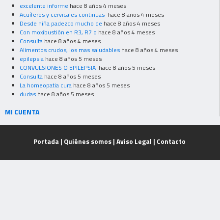
excelente informe
hace 8 años 4 meses
Acuíferos y cervicales continuas
hace 8 años 4 meses
Desde niña padezco mucho de
hace 8 años 4 meses
Con moxibustión en R3, R7 o
hace 8 años 4 meses
Consulta
hace 8 años 4 meses
Alimentos crudos, los mas saludables
hace 8 años 4 meses
epilepsia
hace 8 años 5 meses
CONVULSIONES O EPILEPSIA
hace 8 años 5 meses
Consulta
hace 8 años 5 meses
La homeopatia cura
hace 8 años 5 meses
dudas
hace 8 años 5 meses
MI CUENTA
Portada
|
Quiénes somos
|
Aviso Legal
|
Contacto