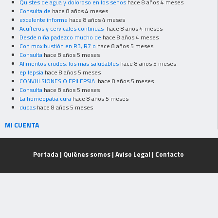
Quistes de agua y doloroso en los senos
hace 8 años 4 meses
Consulta de
hace 8 años 4 meses
excelente informe
hace 8 años 4 meses
Acuíferos y cervicales continuas
hace 8 años 4 meses
Desde niña padezco mucho de
hace 8 años 4 meses
Con moxibustión en R3, R7 o
hace 8 años 5 meses
Consulta
hace 8 años 5 meses
Alimentos crudos, los mas saludables
hace 8 años 5 meses
epilepsia
hace 8 años 5 meses
CONVULSIONES O EPILEPSIA
hace 8 años 5 meses
Consulta
hace 8 años 5 meses
La homeopatia cura
hace 8 años 5 meses
dudas
hace 8 años 5 meses
MI CUENTA
Portada
|
Quiénes somos
|
Aviso Legal
|
Contacto