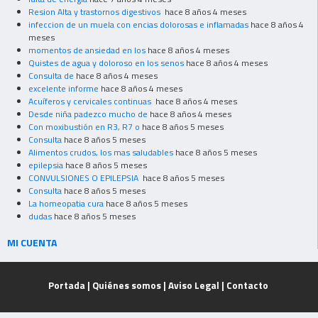
Resion Alta y trastornos digestivos
hace 8 años 4 meses
infeccion de un muela con encias dolorosas e inflamadas
hace 8 años 4
meses
momentos de ansiedad en los
hace 8 años 4 meses
Quistes de agua y doloroso en los senos
hace 8 años 4 meses
Consulta de
hace 8 años 4 meses
excelente informe
hace 8 años 4 meses
Acuíferos y cervicales continuas
hace 8 años 4 meses
Desde niña padezco mucho de
hace 8 años 4 meses
Con moxibustión en R3, R7 o
hace 8 años 5 meses
Consulta
hace 8 años 5 meses
Alimentos crudos, los mas saludables
hace 8 años 5 meses
epilepsia
hace 8 años 5 meses
CONVULSIONES O EPILEPSIA
hace 8 años 5 meses
Consulta
hace 8 años 5 meses
La homeopatia cura
hace 8 años 5 meses
dudas
hace 8 años 5 meses
MI CUENTA
Portada
|
Quiénes somos
|
Aviso Legal
|
Contacto