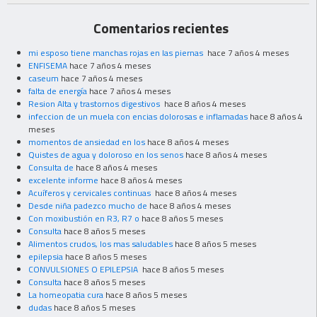
Comentarios recientes
mi esposo tiene manchas rojas en las piernas
hace 7 años 4 meses
ENFISEMA
hace 7 años 4 meses
caseum
hace 7 años 4 meses
falta de energía
hace 7 años 4 meses
Resion Alta y trastornos digestivos
hace 8 años 4 meses
infeccion de un muela con encias dolorosas e inflamadas
hace 8 años 4
meses
momentos de ansiedad en los
hace 8 años 4 meses
Quistes de agua y doloroso en los senos
hace 8 años 4 meses
Consulta de
hace 8 años 4 meses
excelente informe
hace 8 años 4 meses
Acuíferos y cervicales continuas
hace 8 años 4 meses
Desde niña padezco mucho de
hace 8 años 4 meses
Con moxibustión en R3, R7 o
hace 8 años 5 meses
Consulta
hace 8 años 5 meses
Alimentos crudos, los mas saludables
hace 8 años 5 meses
epilepsia
hace 8 años 5 meses
CONVULSIONES O EPILEPSIA
hace 8 años 5 meses
Consulta
hace 8 años 5 meses
La homeopatia cura
hace 8 años 5 meses
dudas
hace 8 años 5 meses