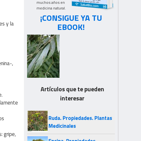
muchos años en
medicina natural.
¡CONSIGUE YA TU
es y la
EBOOK!
enina-,
Artículos que te pueden
e.
interesar
idamente
Ruda. Propiedades. Plantas
os
Medicinales
: gripe,
Encina. Propiedades.