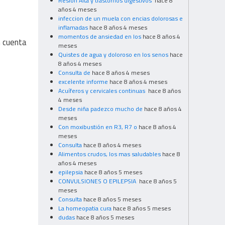
Resion Alta y trastornos digestivos
hace 8
años 4 meses
infeccion de un muela con encias dolorosas e
inflamadas
hace 8 años 4 meses
momentos de ansiedad en los
hace 8 años 4
n cuenta
meses
Quistes de agua y doloroso en los senos
hace
8 años 4 meses
Consulta de
hace 8 años 4 meses
excelente informe
hace 8 años 4 meses
Acuíferos y cervicales continuas
hace 8 años
4 meses
Desde niña padezco mucho de
hace 8 años 4
meses
Con moxibustión en R3, R7 o
hace 8 años 4
meses
Consulta
hace 8 años 4 meses
Alimentos crudos, los mas saludables
hace 8
años 4 meses
epilepsia
hace 8 años 5 meses
CONVULSIONES O EPILEPSIA
hace 8 años 5
meses
Consulta
hace 8 años 5 meses
La homeopatia cura
hace 8 años 5 meses
dudas
hace 8 años 5 meses