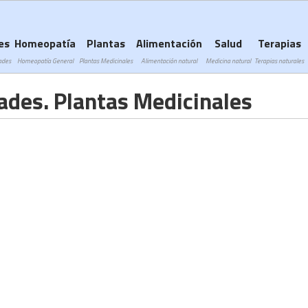
Subir a navegación
es
Homeopatía
Plantas
Alimentación
Salud
Terapias
ades
Homeopatía General
Plantas Medicinales
Alimentación natural
Medicina natural
Terapias naturales
ades. Plantas Medicinales