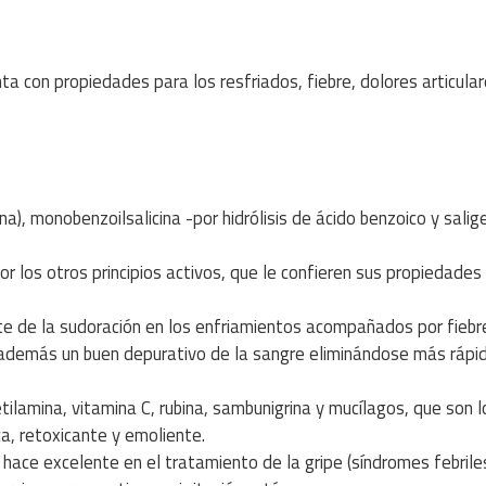
 con propiedades para los resfriados, fiebre, dolores articular
ina), monobenzoilsalicina -por hidrólisis de ácido benzoico y salig
or los otros principios activos, que le confieren sus propiedades
e de la sudoración en los enfriamientos acompañados por fiebr
s además un buen depurativo de la sangre eliminándose más ráp
etilamina, vitamina C, rubina, sambunigrina y mucílagos, que son l
ca, retoxicante y emoliente.
 hace excelente en el tratamiento de la gripe (síndromes febriles