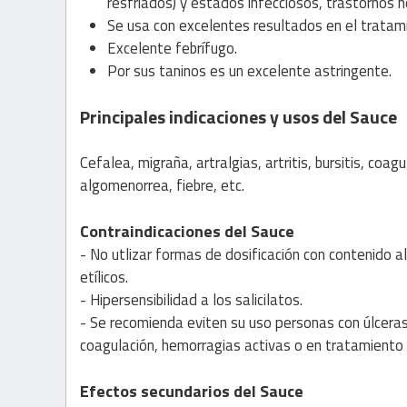
resfriados) y estados infecciosos, trastornos n
Se usa con excelentes resultados en el tratami
Excelente febrífugo.
Por sus taninos es un excelente astringente.
Principales indicaciones y usos del Sauce
Cefalea, migraña, artralgias, artritis, bursitis, coa
algomenorrea, fiebre, etc.
Contraindicaciones del Sauce
- No utlizar formas de dosificación con contenido 
etílicos.
- Hipersensibilidad a los salicilatos.
- Se recomienda eviten su uso personas con úlceras
coagulación, hemorragias activas o en tratamiento co
Efectos secundarios del Sauce