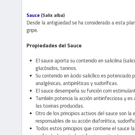
Sauce
(Salix alba)
Desde la antigüedad se ha considerado a esta planta
gripe.
Propiedades del Sauce
El sauce aporta su contenido en salicilina (salic
glucósidos, taninos.
Su contenido en ácido salicílico es potenciado p
analgésicas, antipiréticas y sudoríficas.
El sauce desempeña su función com estimulant
También potencia la acción antiinfecciosa y e
las toxinas producidas.
Otro de los principios activos del sauce son la 
responsables de su acción diaforética, sudorífi
Todos estos principios que contiene el sauce la