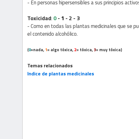
- En personas hipersensibles a sus principios activos 
Toxicidad
0
-
1
- 2 - 3
:
- Como en todas las plantas medicinales que se pu
el contenido alcohólico.
(
0
=nada,
1
= algo tóxica,
2
= tóxica,
3
= muy tóxica)
Temas relacionados
Indice de plantas medicinales