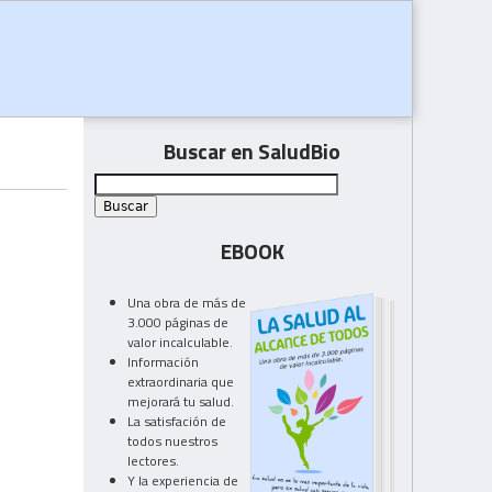
Buscar en SaludBio
EBOOK
Una obra de más de
3.000 páginas de
valor incalculable.
Información
extraordinaria que
mejorará tu salud.
La satisfación de
todos nuestros
lectores.
Y la experiencia de