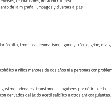
erviosos, reumatismos, irritación cutánea.
ento de la migraña, lumbagos y diversas algias.
gulación alta, trombosis, reumatismo agudo y crónico, gripe, mialgi
alcohólico a niños menores de dos años ni a personas con proble
 gastroduodenales, transtornos sanguíneos por déficit de la
n derivados del ácido acetil salicílico u otros anticoagulantes.