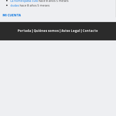
La homeopatia cura
hace 8 años 5 meses
dudas
hace 8 años 5 meses
MI CUENTA
Portada
|
Quiénes somos
|
Aviso Legal
|
Contacto