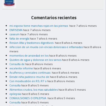
Comentarios recientes
mi esposo tiene manchas rojas en las piernas
hace 7 años 4 meses
ENFISEMA
hace 7 años 4 meses
caseum
hace 7 años 4 meses
falta de energía
hace 7 años 4 meses
Resion Alta y trastornos digestivos
hace 8 años 4 meses
infeccion de un muela con encias dolorosas e inflamadas
hace 8 años 4
meses
momentos de ansiedad en los
hace 8 años 4 meses
Quistes de agua y doloroso en los senos
hace 8 años 4 meses
Consulta de
hace 8 años 4 meses
excelente informe
hace 8 años 4 meses
Acuíferos y cervicales continuas
hace 8 años 4 meses
Desde niña padezco mucho de
hace 8 años 4 meses
Con moxibustión en R3, R7 o
hace 8 años 4 meses
Consulta
hace 8 años 5 meses
Alimentos crudos, los mas saludables
hace 8 años 5 meses
epilepsia
hace 8 años 5 meses
CONVULSIONES O EPILEPSIA
hace 8 años 5 meses
Consulta
hace 8 años 5 meses