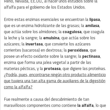
Reno, Nevada, EE.UU., al hacer unos estudios sobre la
alfalfa para el gobierno de los Estados Unidos.
Entre estas enzimas esenciales se encuentran la
lipasa
,
que es un enzima hidrolizante de las grasas; la
amilasa
,
que actúa sobre los almidones; la
coagulosa
, que coagula
la leche y la sangre; la
emulsina
, que actúa sobre los
azúcares; la
invertasa
, que convierte los azúcares
corrientes (sacarosa) en dextrosa; la
peroxidasa
, que
posee un efecto oxidante sobre la sangre; la
pectinasa
,
enzima que forma una jalea vegetal a partir de las
materias pécticas, y la
proteasa
, que digiere las proteínas.
¿Podría, pues, encontrarse ningún otro producto alimenticio
que tuviera una tan alta gama de auxiliares de la digestión
como la alfalfa?
Fue realmente a causa del descubrimiento de tan
maravillosos componentes como contiene
la alfalfa
, lo que