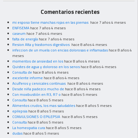
Comentarios recientes
mi esposo tiene manchas rojas en las piernas
hace 7 años 4 meses
ENFISEMA
hace 7 años 4 meses
caseum
hace 7 años 4 meses
falta de energía
hace 7 años 4 meses
Resion Alta y trastornos digestivos
hace 8 años 4 meses
infeccion de un muela con encias dolorosas e inflamadas
hace 8 años 4
meses
momentos de ansiedad en los
hace 8 años 4 meses
Quistes de agua y doloroso en los senos
hace 8 años 4 meses
Consulta de
hace 8 años 4 meses
excelente informe
hace 8 años 4 meses
Acuíferos y cervicales continuas
hace 8 años 4 meses
Desde niña padezco mucho de
hace 8 años 4 meses
Con moxibustión en R3, R7 o
hace 8 años 5 meses
Consulta
hace 8 años 5 meses
Alimentos crudos, los mas saludables
hace 8 años 5 meses
epilepsia
hace 8 años 5 meses
CONVULSIONES O EPILEPSIA
hace 8 años 5 meses
Consulta
hace 8 años 5 meses
La homeopatia cura
hace 8 años 5 meses
dudas
hace 8 años 5 meses