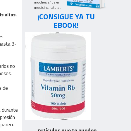
muchos años en
medicina natural.
¡CONSIGUE YA TU
is altas.
EBOOK!
es
hasta 3-
arios no
meses.
s de
a durante
upresión
 parece
Artículos que te pueden