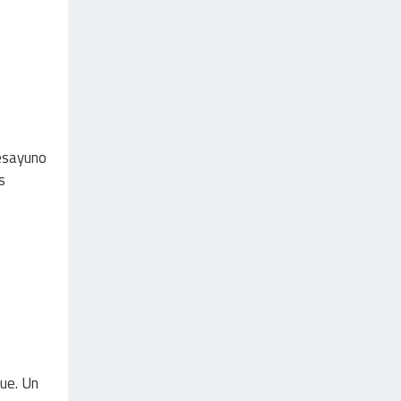
esayuno
s
fue. Un