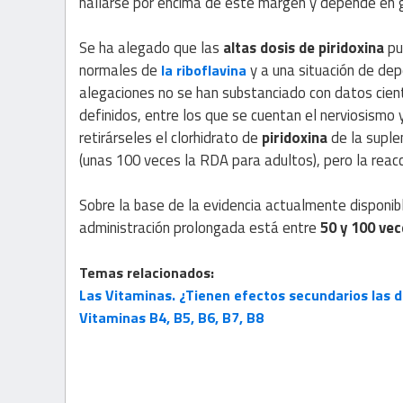
hallarse por encima de este margen y depende en g
Se ha alegado que las
altas dosis de piridoxina
pu
normales de
y a una situación de dep
la riboflavina
alegaciones no se han substanciado con datos cien
definidos, entre los que se cuentan el nerviosismo 
retirárseles el clorhidrato de
piridoxina
de la suple
(unas 100 veces la RDA para adultos), pero la reacc
Sobre la base de la evidencia actualmente disponi
administración prolongada está entre
50 y 100 vec
Temas relacionados:
Las Vitaminas. ¿Tienen efectos secundarios las d
Vitaminas B4, B5, B6, B7, B8