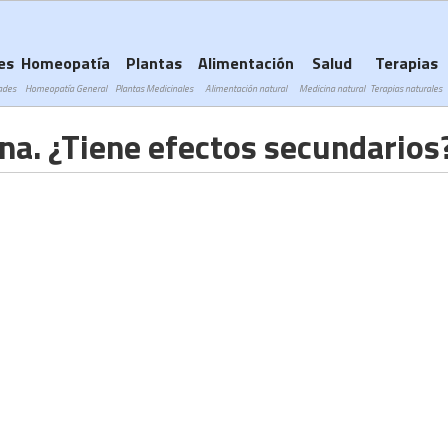
Subir a navegación
es
Homeopatía
Plantas
Alimentación
Salud
Terapias
ades
Homeopatía General
Plantas Medicinales
Alimentación natural
Medicina natural
Terapias naturales
ina. ¿Tiene efectos secundarios