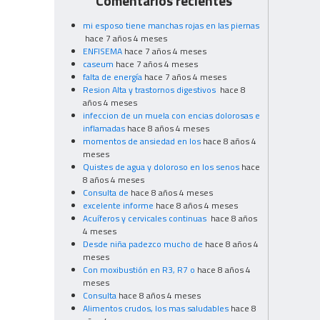
Comentarios recientes
mi esposo tiene manchas rojas en las piernas
hace 7 años 4 meses
ENFISEMA
hace 7 años 4 meses
caseum
hace 7 años 4 meses
falta de energía
hace 7 años 4 meses
Resion Alta y trastornos digestivos
hace 8
años 4 meses
infeccion de un muela con encias dolorosas e
inflamadas
hace 8 años 4 meses
momentos de ansiedad en los
hace 8 años 4
meses
Quistes de agua y doloroso en los senos
hace
8 años 4 meses
Consulta de
hace 8 años 4 meses
excelente informe
hace 8 años 4 meses
Acuíferos y cervicales continuas
hace 8 años
4 meses
Desde niña padezco mucho de
hace 8 años 4
meses
Con moxibustión en R3, R7 o
hace 8 años 4
meses
Consulta
hace 8 años 4 meses
Alimentos crudos, los mas saludables
hace 8