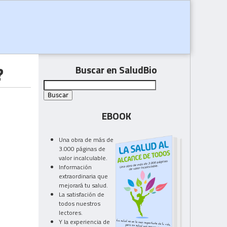
?
Buscar en SaludBio
EBOOK
Una obra de más de
3.000 páginas de
valor incalculable.
Información
extraordinaria que
mejorará tu salud.
La satisfación de
todos nuestros
lectores.
Y la experiencia de