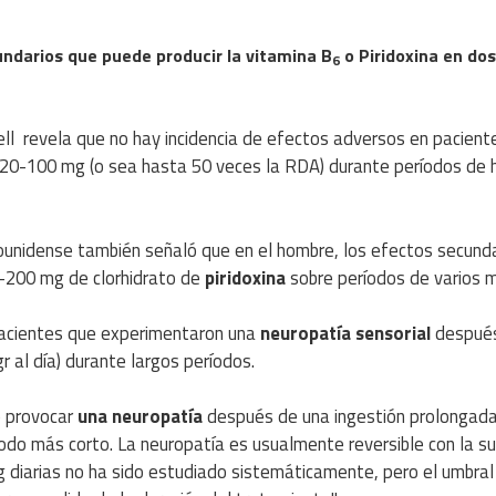
undarios que puede producir la vitamina B
o Piridoxina en dos
6
kell revela que no hay incidencia de efectos adversos en pacient
20-100 mg (o sea hasta 50 veces la RDA) durante períodos de 
ounidense también señaló que en el hombre, los efectos secund
0-200 mg de clorhidrato de
piridoxina
sobre períodos de varios 
pacientes que experimentaron una
neuropatía sensorial
despué
r al día) durante largos períodos.
e provocar
una neuropatía
después de una ingestión prolongad
íodo más corto. La neuropatía es usualmente reversible con la s
g diarias no ha sido estudiado sistemáticamente, pero el umbral