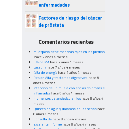
enfermedades
Factores de riesgo del cáncer
de próstata
Comentarios recientes
mi esposo tiene manchas rojas en las piernas
hace 7 años 4 meses
ENFISEMA
hace 7 años 4 meses
caseum
hace 7 años 4 meses
falta de energía
hace 7 años 4 meses
Resion Alta y trastornos digestivos
hace 8
años 4 meses
infeccion de un muela con encias dolorosas e
inflamadas
hace 8 años 4 meses
momentos de ansiedad en los
hace 8 años 4
meses
Quistes de agua y doloroso en los senos
hace
8 años 4 meses
Consulta de
hace 8 años 4 meses
excelente informe
hace 8 años 4 meses