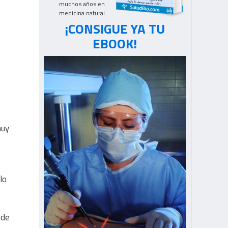
muchos años en
medicina natural.
¡CONSIGUE YA TU
EBOOK!
muy
lo
 de