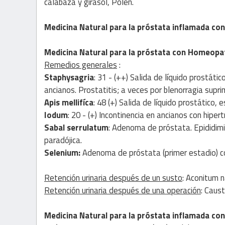
calabaza y girasol, Polen.
Medicina Natural
para la próstata inflamada co
Medicina Natural
para la próstata con
Homeopat
Remedios generales
:
Staphysagria
: 31 - (++) Salida de líquido prostá
ancianos. Prostatitis; a veces por blenorragia supr
Apis mellifíca
: 48 (+) Salida de líquido prostático
Iodum
: 20 - (+) Incontinencia en ancianos con hiper
Sabal serrulatum
: Adenoma de próstata. Epididimit
paradójica.
Selenium:
Adenoma de próstata (primer estadio) co
Retención urinaria después de un susto
: Aconitum n
Retención urinaria después de una operación
: Caust
Medicina Natural
para la próstata inflamada co