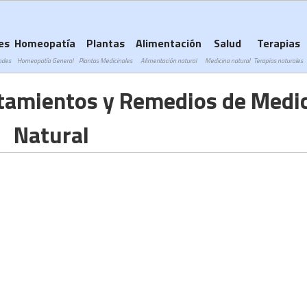
Subir a navegación
es
Homeopatía
Plantas
Alimentación
Salud
Terapias
ades
Homeopatía General
Plantas Medicinales
Alimentación natural
Medicina natural
Terapias naturales
atamientos y Remedios de Medi
Natural