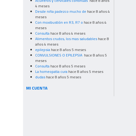
Acuíferos y cervicales continuas
hace 8 años
4 meses
Desde niña padezco mucho de
hace 8 años 4
meses
Con moxibustión en R3, R7 o
hace 8 años 4
meses
Consulta
hace 8 años 4 meses
Alimentos crudos, los mas saludables
hace 8
años 4 meses
epilepsia
hace 8 años 5 meses
CONVULSIONES O EPILEPSIA
hace 8 años 5
meses
Consulta
hace 8 años 5 meses
La homeopatia cura
hace 8 años 5 meses
dudas
hace 8 años 5 meses
MI CUENTA