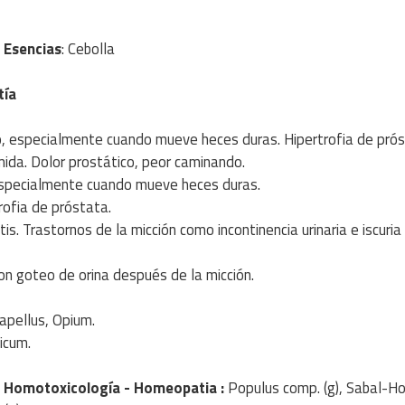
n
Esencias
: Cebolla
ía
tico, especialmente cuando mueve heces duras. Hipertrofia de pró
imida. Dolor prostático, peor caminando.
, especialmente cuando mueve heces duras.
trofia de próstata.
is. Trastornos de la micción como incontinencia urinaria e iscuria
n goteo de orina después de la micción.
apellus, Opium.
icum.
n
Homotoxicología
- Homeopatia
:
Populus comp. (g), Sabal-H