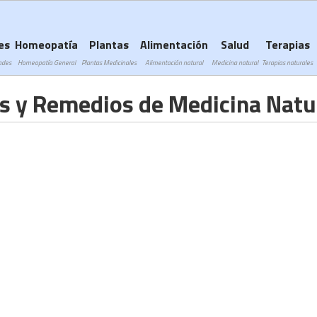
Subir a navegación
es
Homeopatía
Plantas
Alimentación
Salud
Terapias
ades
Homeopatía General
Plantas Medicinales
Alimentación natural
Medicina natural
Terapias naturales
s y Remedios de Medicina Natu