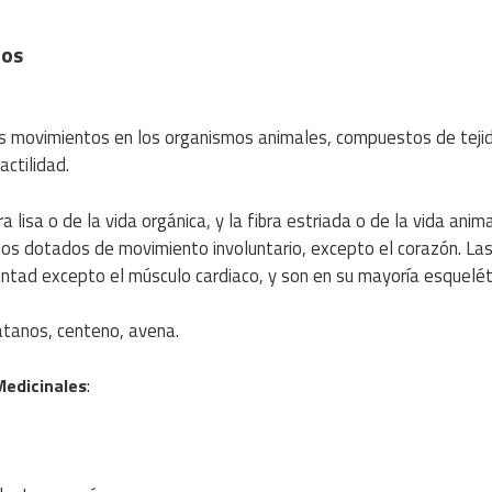
los
s movimientos en los organismos animales, compuestos de teji
actilidad.
a lisa o de la vida orgánica, y la fibra estriada o de la vida anima
os dotados de movimiento involuntario, excepto el corazón. La
untad excepto el músculo cardiaco, y son en su mayoría esquelét
látanos, centeno, avena.
:
Medicinales