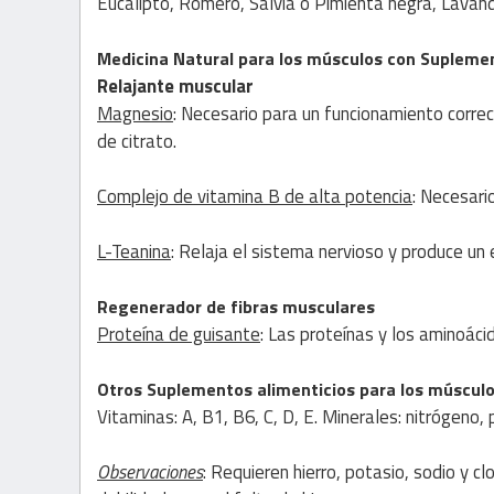
Eucalipto, Romero, Salvia o Pimienta negra, Lava
Medicina Natural
para los músculos con
Suplemen
Relajante muscular
Magnesio
: Necesario para un funcionamiento corre
de citrato.
Complejo de vitamina B de alta potencia
: Necesari
L-Teanina
: Relaja el sistema nervioso y produce un
Regenerador de fibras musculares
Proteína de guisante
: Las proteínas y los aminoáci
Otros Suplementos alimenticios para los múscul
Vitaminas: A, B1, B6, C, D, E. Minerales: nitrógeno, po
Observaciones
: Requieren hierro, potasio, sodio y c