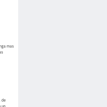
enga mas
as
, de
o un