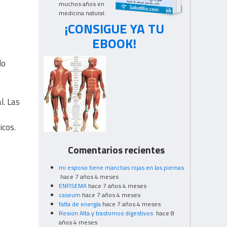
muchos años en
medicina natural.
¡CONSIGUE YA TU
EBOOK!
do
l. Las
s
icos.
Comentarios recientes
mi esposo tiene manchas rojas en las piernas
hace 7 años 4 meses
ENFISEMA
hace 7 años 4 meses
caseum
hace 7 años 4 meses
falta de energía
hace 7 años 4 meses
Resion Alta y trastornos digestivos
hace 8
años 4 meses