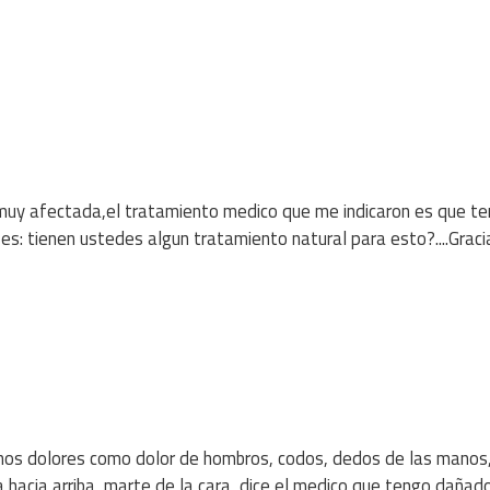
muy afectada,el tratamiento medico que me indicaron es que t
 es: tienen ustedes algun tratamiento natural para esto?....Graci
chos dolores como dolor de hombros, codos, dedos de las manos
hacia arriba, marte de la cara, dice el medico que tengo dañad