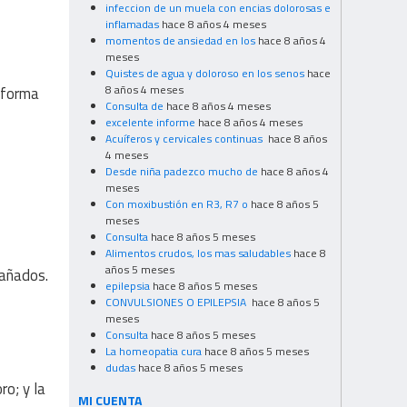
infeccion de un muela con encias dolorosas e
inflamadas
hace 8 años 4 meses
momentos de ansiedad en los
hace 8 años 4
meses
Quistes de agua y doloroso en los senos
hace
8 años 4 meses
 forma
Consulta de
hace 8 años 4 meses
excelente informe
hace 8 años 4 meses
Acuíferos y cervicales continuas
hace 8 años
4 meses
Desde niña padezco mucho de
hace 8 años 4
meses
Con moxibustión en R3, R7 o
hace 8 años 5
meses
Consulta
hace 8 años 5 meses
Alimentos crudos, los mas saludables
hace 8
años 5 meses
dañados.
epilepsia
hace 8 años 5 meses
CONVULSIONES O EPILEPSIA
hace 8 años 5
meses
Consulta
hace 8 años 5 meses
La homeopatia cura
hace 8 años 5 meses
dudas
hace 8 años 5 meses
ro; y la
MI CUENTA