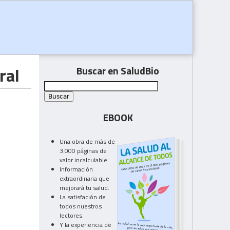
ral
Buscar en SaludBio
EBOOK
Una obra de más de
3.000 páginas de
valor incalculable.
Información
extraordinaria que
mejorará tu salud.
La satisfación de
todos nuestros
lectores.
Y la experiencia de