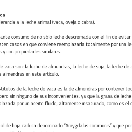
aca
ancia a la leche animal (vaca, oveja o cabra).
tante consumo de no sólo leche descremada con el fin de evitar 
xisten casos en que conviene reemplazarla totalmente por una l
s y con propiedades similares.
e vaca son: la leche de almendras, la leche de soja, la leche de
e almendras en este artículo.
titutos de la leche de vaca es la de almendras por contener to
l pero sin ninguno de sus inconvenientes, ya que la grasa de leche
plazada por un aceite fluido, altamente insaturado, como es el 
rbol de hoja caduca denominado “Amygdalus communis” y que pe