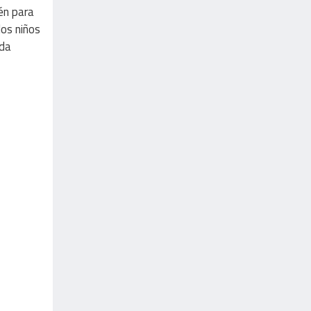
én para
los niños
ida