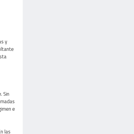
as y
ultante
esta
. Sin
tomadas
gimen e
n las