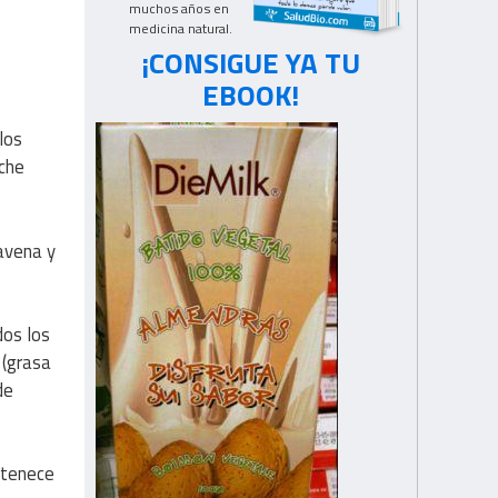
muchos años en
medicina natural.
¡CONSIGUE YA TU
EBOOK!
los
eche
 avena y
dos los
 (grasa
de
rtenece