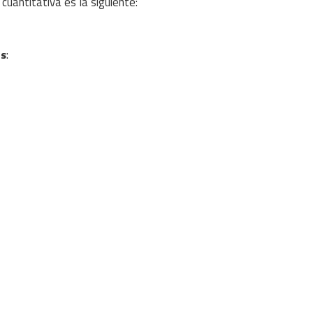
cuantitativa es la siguiente:
:
as