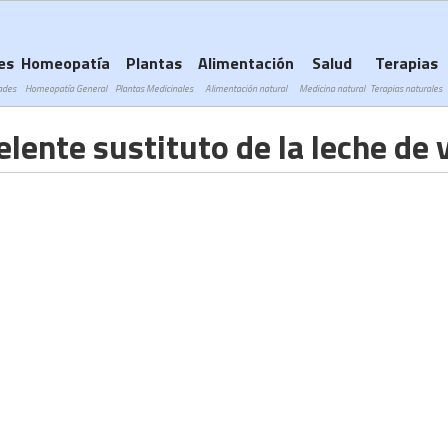
Subir a navegación
es
Homeopatía
Plantas
Alimentación
Salud
Terapias
ades
Homeopatía General
Plantas Medicinales
Alimentación natural
Medicina natural
Terapias naturales
lente sustituto de la leche de 