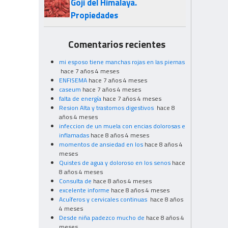
Goji del Himalaya.
Propiedades
Comentarios recientes
mi esposo tiene manchas rojas en las piernas
hace 7 años 4 meses
ENFISEMA
hace 7 años 4 meses
caseum
hace 7 años 4 meses
falta de energía
hace 7 años 4 meses
Resion Alta y trastornos digestivos
hace 8
años 4 meses
infeccion de un muela con encias dolorosas e
inflamadas
hace 8 años 4 meses
momentos de ansiedad en los
hace 8 años 4
meses
Quistes de agua y doloroso en los senos
hace
8 años 4 meses
Consulta de
hace 8 años 4 meses
excelente informe
hace 8 años 4 meses
Acuíferos y cervicales continuas
hace 8 años
4 meses
Desde niña padezco mucho de
hace 8 años 4
meses