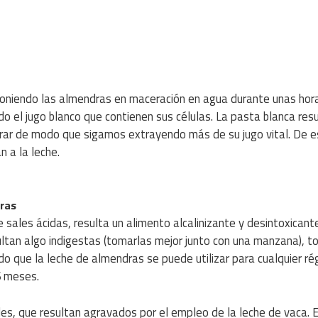
poniendo las almendras en maceración en agua durante unas hor
do el jugo blanco que contienen sus células. La pasta blanca res
turar de modo que sigamos extrayendo más de su jugo vital. De 
 a la leche.
dras
ales ácidas, resulta un alimento alcalinizante y desintoxicante
ltan algo indigestas (tomarlas mejor junto con una manzana), 
o que la leche de almendras se puede utilizar para cualquier ré
 6 meses.
les, que resultan agravados por el empleo de la leche de vaca. E