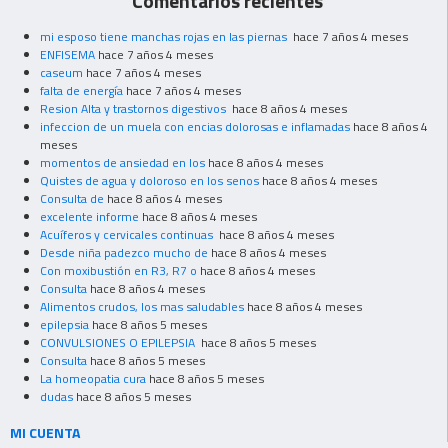
Comentarios recientes
mi esposo tiene manchas rojas en las piernas
hace 7 años 4 meses
ENFISEMA
hace 7 años 4 meses
caseum
hace 7 años 4 meses
falta de energía
hace 7 años 4 meses
Resion Alta y trastornos digestivos
hace 8 años 4 meses
infeccion de un muela con encias dolorosas e inflamadas
hace 8 años 4
meses
momentos de ansiedad en los
hace 8 años 4 meses
Quistes de agua y doloroso en los senos
hace 8 años 4 meses
Consulta de
hace 8 años 4 meses
excelente informe
hace 8 años 4 meses
Acuíferos y cervicales continuas
hace 8 años 4 meses
Desde niña padezco mucho de
hace 8 años 4 meses
Con moxibustión en R3, R7 o
hace 8 años 4 meses
Consulta
hace 8 años 4 meses
Alimentos crudos, los mas saludables
hace 8 años 4 meses
epilepsia
hace 8 años 5 meses
CONVULSIONES O EPILEPSIA
hace 8 años 5 meses
Consulta
hace 8 años 5 meses
La homeopatia cura
hace 8 años 5 meses
dudas
hace 8 años 5 meses
MI CUENTA