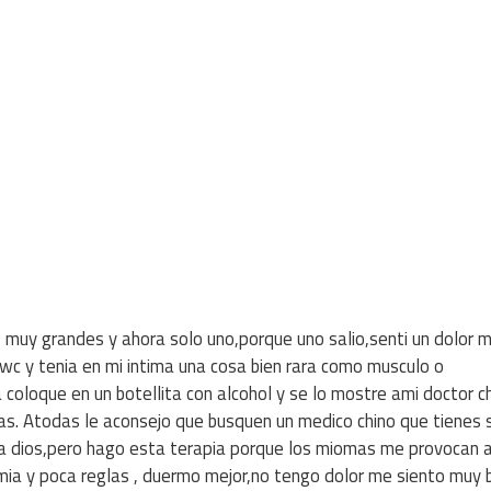
muy grandes y ahora solo uno,porque uno salio,senti un dolor 
 wc y tenia en mi intima una cosa bien rara como musculo o
 coloque en un botellita con alcohol y se lo mostre ami doctor c
s. Atodas le aconsejo que busquen un medico chino que tienes 
as a dios,pero hago esta terapia porque los miomas me provocan
a y poca reglas , duermo mejor,no tengo dolor me siento muy b