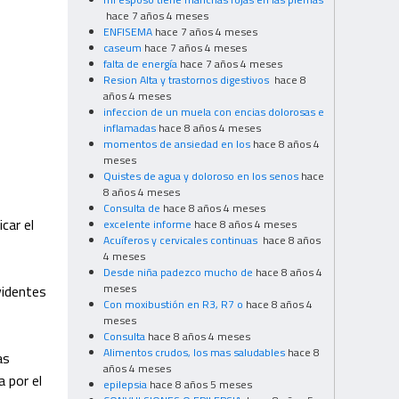
hace 7 años 4 meses
ENFISEMA
hace 7 años 4 meses
caseum
hace 7 años 4 meses
falta de energía
hace 7 años 4 meses
Resion Alta y trastornos digestivos
hace 8
años 4 meses
infeccion de un muela con encias dolorosas e
inflamadas
hace 8 años 4 meses
momentos de ansiedad en los
hace 8 años 4
meses
Quistes de agua y doloroso en los senos
hace
8 años 4 meses
Consulta de
hace 8 años 4 meses
car el
excelente informe
hace 8 años 4 meses
Acuíferos y cervicales continuas
hace 8 años
4 meses
Desde niña padezco mucho de
hace 8 años 4
meses
evidentes
Con moxibustión en R3, R7 o
hace 8 años 4
meses
Consulta
hace 8 años 4 meses
Alimentos crudos, los mas saludables
hace 8
as
años 4 meses
 por el
epilepsia
hace 8 años 5 meses