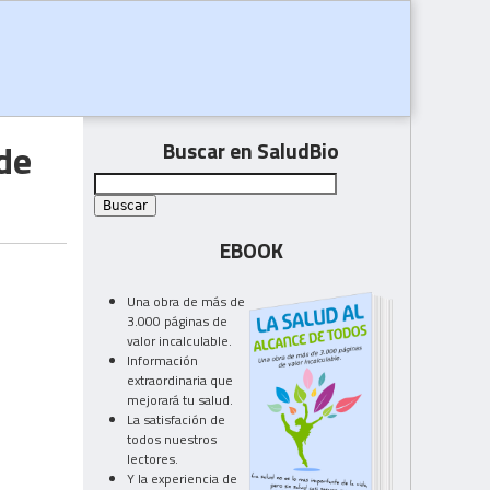
de
Buscar en SaludBio
EBOOK
Una obra de más de
3.000 páginas de
valor incalculable.
Información
extraordinaria que
mejorará tu salud.
La satisfación de
todos nuestros
lectores.
Y la experiencia de