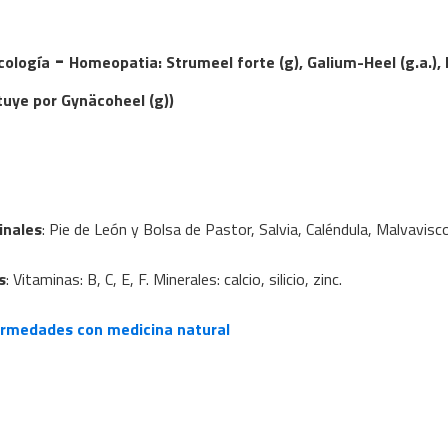
-
cología
Homeopatia
:
Strumeel forte (g), Galium-Heel (g.a.),
tuye por Gynäcoheel (g))
inales
: Pie de León y Bolsa de Pastor, Salvia, Caléndula, Malvavisc
s
: Vitaminas: B, C, E, F. Minerales: calcio, silicio, zinc.
ermedades con medicina natural