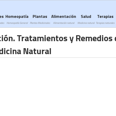
Subir a navegación
es
Homeopatía
Plantas
Alimentación
Salud
Terapias
ades
Homeopatía General
Plantas Medicinales
Alimentación natural
Medicina natural
Terapias naturales
ión. Tratamientos y Remedios 
icina Natural