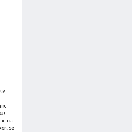
muy
hino
sus
 anemia
ien, se