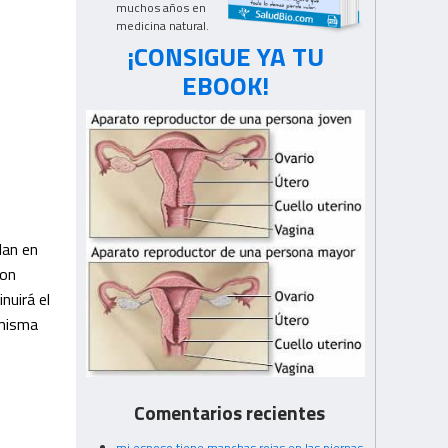
muchos años en
medicina natural.
¡CONSIGUE YA TU
EBOOK!
lan en
son
nuirá el
 misma
Comentarios recientes
mi esposo tiene manchas rojas en las piernas