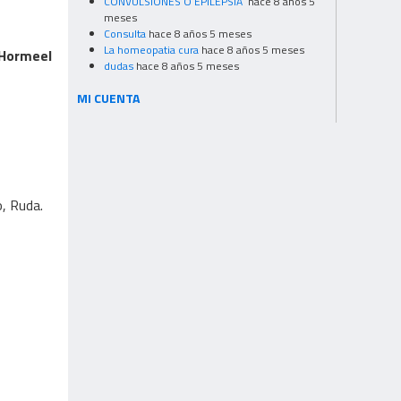
CONVULSIONES O EPILEPSIA
hace 8 años 5
meses
Consulta
hace 8 años 5 meses
La homeopatia cura
hace 8 años 5 meses
 Hormeel
dudas
hace 8 años 5 meses
MI CUENTA
o, Ruda.