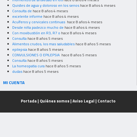
Quistes de agua y doloroso en los senos
hace 8 años 4 meses
Consulta de
hace 8 años 4 meses
excelente informe
hace 8 años 4 meses
Acuíferos y cervicales continuas
hace 8 años 4 meses
Desde niña padezco mucho de
hace 8 años 4 meses
Con moxibustión en R3, R7 o
hace 8 años 4 meses
Consulta
hace 8 años 5 meses
Alimentos crudos, los mas saludables
hace 8 años 5 meses
epilepsia
hace 8 años 5 meses
CONVULSIONES O EPILEPSIA
hace 8 años 5 meses
Consulta
hace 8 años 5 meses
La homeopatia cura
hace 8 años 5 meses
dudas
hace 8 años 5 meses
MI CUENTA
Portada
|
Quiénes somos
|
Aviso Legal
|
Contacto