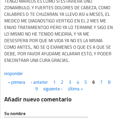
TENGO MAREOS ES COMO SI ESTAVIERA UNO
ZONAMBULO, Y FUERTES DOLORES DE CABEZA, COMO
CALABRES O TE CHUZARAN. YA LLEVO ASI 4 MESES, EL
MEDICO ME DIAGNOSTIGO VERTIGO EN EL 2 MES ME
ENVIO TRATAMIENTOO PERO YA LO TERMINE Y SIGO EN
LO MISMO NO HE TENIDO MEJORIA, Y YA ME
DESESPERA POR QUE MI VIDA YA NO ES LA MISMA
COMO ANTES,, NO SE Q EXAMENES O QUE ES A QUE SE
DEBE, POR FAVOR AYUDAME ACLARAR ESTO, Y PODER
ENCONTRAR UNA CURA GRACIAS..
responder
« primera
‹ anterior
1
2
3
4
5
6
7
8
Páginas
9
siguiente ›
última »
Añadir nuevo comentario
Su nombre