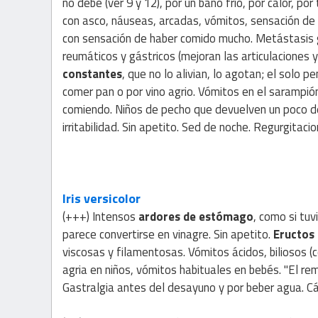
no debe (ver 9 y 12), por un baño frío, por calor, po
con asco, náuseas, arcadas, vómitos, sensación de p
con sensación de haber comido mucho. Metástasis 
reumáticos y gástricos (mejoran las articulaciones
constantes
, que no lo alivian, lo agotan; el solo
comer pan o por vino agrio. Vómitos en el sarampió
comiendo. Niños de pecho que devuelven un poco d
irritabilidad. Sin apetito. Sed de noche. Regurgitac
Iris versicolor
(+++) Intensos
ardores de estómago
, como si tuv
parece convertirse en vinagre. Sin apetito.
Eructos 
viscosas y filamentosas. Vómitos ácidos, biliosos (
agria en niños, vómitos habituales en bebés. "El r
Gastralgia antes del desayuno y por beber agua. Cán