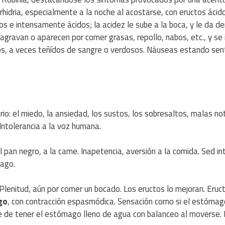
rhidria, especialmente a la noche al acostarse, con eructos ácid
s e intensamente ácidos; la acidez le sube a la boca, y le da de
gravan o aparecen por comer grasas, repollo, nabos, etc., y se 
os, a veces teñídos de sangre o verdosos. Náuseas estando sen
rio: el miedo, la ansiedad, los sustos, los sobresaltos, malas not
 Intolerancia a la voz humana.
al pan negro, a la carne. Inapetencia, aversión a la comida. Sed in
mago.
. Plenitud, aún por comer un bocado. Los eructos lo mejoran. Eruc
go
, con contracción espasmódica. Sensación como si el estómag
 de tener el estómago lleno de agua con balanceo al moverse. 