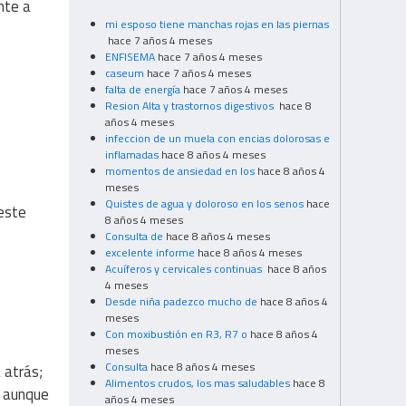
nte a
mi esposo tiene manchas rojas en las piernas
hace 7 años 4 meses
ENFISEMA
hace 7 años 4 meses
caseum
hace 7 años 4 meses
falta de energía
hace 7 años 4 meses
Resion Alta y trastornos digestivos
hace 8
años 4 meses
infeccion de un muela con encias dolorosas e
inflamadas
hace 8 años 4 meses
momentos de ansiedad en los
hace 8 años 4
meses
Quistes de agua y doloroso en los senos
hace
este
8 años 4 meses
Consulta de
hace 8 años 4 meses
excelente informe
hace 8 años 4 meses
Acuíferos y cervicales continuas
hace 8 años
4 meses
Desde niña padezco mucho de
hace 8 años 4
meses
Con moxibustión en R3, R7 o
hace 8 años 4
meses
Consulta
hace 8 años 4 meses
 atrás;
Alimentos crudos, los mas saludables
hace 8
, aunque
años 4 meses