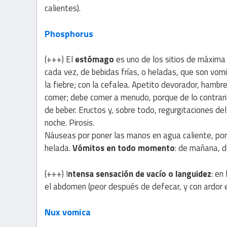
calientes).
Phosphorus
(+++) El
estómago
es uno de los sitios de máxima
cada vez, de bebidas frías, o heladas, que son vo
la fiebre; con la cefalea. Apetito devorador, hamb
comer; debe comer a menudo, porque de lo contrar
de beber. Eructos y, sobre todo, regurgitaciones d
noche. Pirosis.
Náuseas por poner las manos en agua caliente, por 
helada.
Vómitos en todo momento
: de mañana, d
(+++) I
ntensa sensación de vacío o languidez
: en
el abdomen (peor después de defecar, y con ardor en
Nux vomica