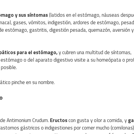
ómago y sus síntomas
(latidos en el estómago, náuseas despu
macal, gases, vómitos, indigestión, ardores de estómago, pesa
 de estómago, gastritis, digestión pesada, quemazón, aversión 
áticos para el estómago,
y cubren una multitud de síntomas,
stómago o del aparato digestivo visite a su homeópata o pro
 posible.
tico pinche en su nombre.
o
a de Antimonium Crudum.
Eructos
con gusta y olor a comida, y
ga
 Trastornos gástricos o indigestiones por comer mucho (comilonas)