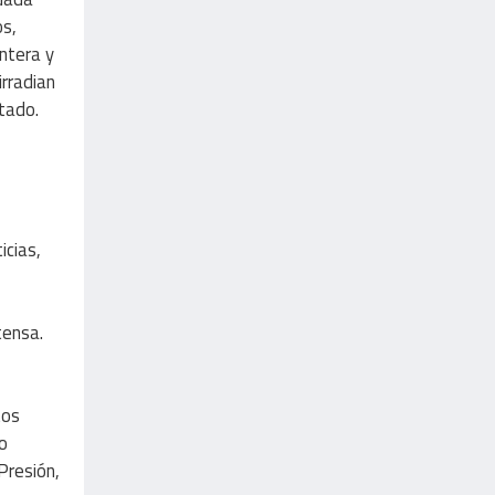
os,
ntera y
irradian
tado.
icias,
tensa.
tos
o
Presión,