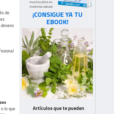
muchos años en
medicina natural.
¡CONSIGUE YA TU
és de
dez
EBOOK!
y deseos
fesional
ses
Artículos que te pueden
 o lo que