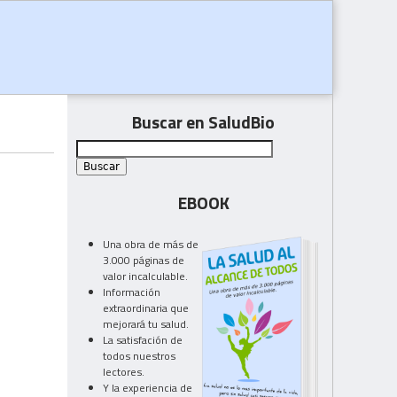
Buscar en SaludBio
EBOOK
Una obra de más de
3.000 páginas de
valor incalculable.
Información
extraordinaria que
mejorará tu salud.
La satisfación de
todos nuestros
lectores.
Y la experiencia de