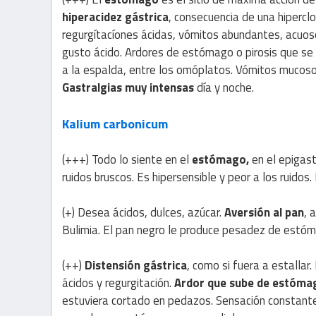
hiperacidez gástrica
, consecuencia de una hiperclo
regurgítacíones ácidas, vómitos abundantes, acuoso
gusto ácido. Ardores de estómago o pirosis que se a
a la espalda, entre los omóplatos. Vómitos mucos
Gastralgias muy intensas
día y noche.
Kalium carbonicum
(+++) Todo lo siente en el
estómago,
en el epigast
ruidos bruscos. Es hipersensible y peor a los ruidos.
(+) Desea ácidos, dulces, azúcar.
Aversión al pan
, 
Bulimia. El pan negro le produce pesadez de estó
(++)
Distensión gástrica
, como si fuera a estallar
ácidos y regurgitación.
Ardor que sube de estóma
estuviera cortado en pedazos. Sensación constante