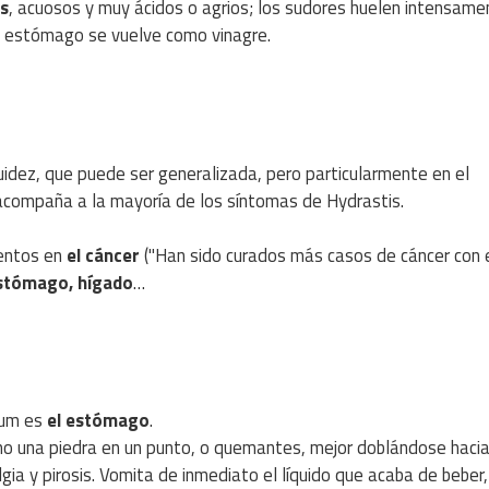
s
, acuosos y muy ácidos o agrios; los sudores huelen intensame
 el estómago se vuelve como vinagre.
uidez, que puede ser generalizada, pero particularmente en el
acompaña a la mayoría de los síntomas de Hydrastis.
mentos en
el cáncer
("Han sido curados más casos de cáncer con 
stómago, hígado
…
hum es
el estómago
.
mo una piedra en un punto, o quemantes, mejor doblándose hacia
ia y pirosis. Vomita de inmediato el líquido que acaba de beber