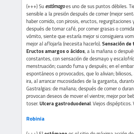
(+++) Su
estómago
es uno de sus puntos débiles. Ti
sensible a la presión después de comer (mejor sen
haber comido, con pirosis, eructos, regurgitaciones
después de tomar café, por comer grasas o comida
vómito, siente que estaría mejor si consiguiera vom
mejor al aflojarla (necesita hacerlo).
Sensación de 
Eructos amargos o ácidos
, a la mañana o despué
constantes, con sensación de desmayo y escalofrío
menstruación; cuando fuma y después; en el embar
espontáneos o provocados, que lo alivian; biliosos,
ira, al arrancar mucosidades de la garganta, durant
Gastralgias: de mañana; después de comer o durant
provocan deseos de mover el vientre; mejor por bebi
toser.
Ulcera gastroduodenal
. Viejos dispépticos
Robinia
(+++) El
estómago
es el sitio de máxima acción 