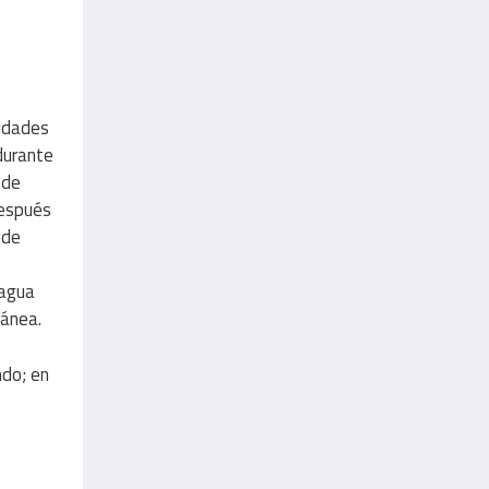
tidades
durante
 de
después
 de
 agua
tánea.
ndo; en