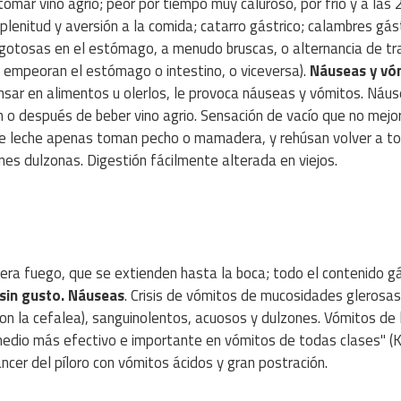
r tomar vino agrio; peor por tiempo muy caluroso, por frío y a las 
lenitud y aversión a la comida; catarro gástrico; calambres gás
gotosas en el estómago, a menudo bruscas, o alternancia de tr
 y empeoran el estómago o intestino, o viceversa).
Náuseas y vó
 pensar en alimentos u olerlos, le provoca náuseas y vómitos. Náu
n o después de beber vino agrio. Sensación de vacío que no mejo
e leche apenas toman pecho o mamadera, y rehúsan volver a to
iones dulzonas. Digestión fácilmente alterada en viejos.
iera fuego, que se extienden hasta la boca; todo el contenido gá
sin gusto. Náuseas
. Crisis de vómitos de mucosidades glerosas
con la cefalea), sanguinolentos, acuosos y dulzones. Vómitos de 
emedio más efectivo e importante en vómitos de todas clases" (K
cer del píloro con vómitos ácidos y gran postración.