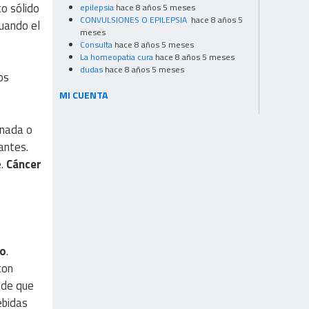
o sólido
epilepsia
hace 8 años 5 meses
CONVULSIONES O EPILEPSIA
hace 8 años 5
cuando el
meses
Consulta
hace 8 años 5 meses
La homeopatia cura
hace 8 años 5 meses
dudas
hace 8 años 5 meses
os
MI CUENTA
 nada o
antes.
e.
Cáncer
o
.
con
 de que
ebidas