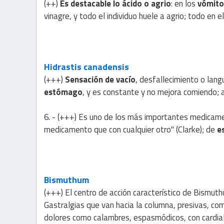
(++)
Es destacable lo ácido o agrio
: en los
vómito
vinagre, y todo el individuo huele a agrio; todo en
Hidrastis canadensis
(+++)
Sensación de vacío
, desfallecimiento o lang
estómago
, y es constante y no mejora comiendo; 
6. - (+++) Es uno de los más importantes medica
medicamento que con cualquier otro" (Clarke); de
e
Bismuthum
(+++) El centro de acción característico de Bismut
Gastralgias que van hacia la columna, presivas, co
dolores como calambres, espasmódicos, con cardialg