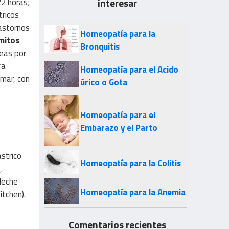
22 horas;
interesar
tricos
astornos
Homeopatía para la
mitos
Bronquitis
seas por
ra
Homeopatía para el Acido
mar, con
úrico o Gota
Homeopatía para el
Embarazo y el Parto
strico
Homeopatía para la Colitis
,
leche
Homeopatía para la Anemia
itchen).
Comentarios recientes