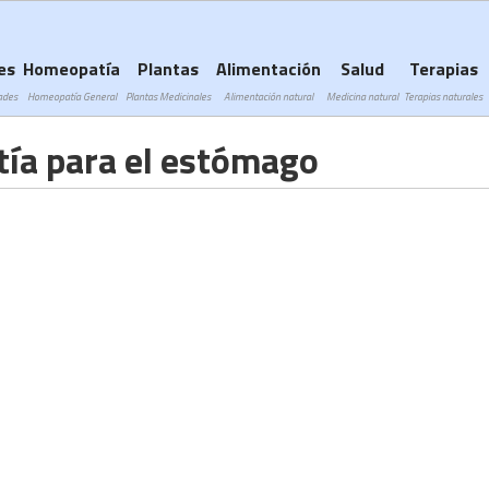
Subir a navegación
es
Homeopatía
Plantas
Alimentación
Salud
Terapias
ades
Homeopatía General
Plantas Medicinales
Alimentación natural
Medicina natural
Terapias naturales
ía para el estómago