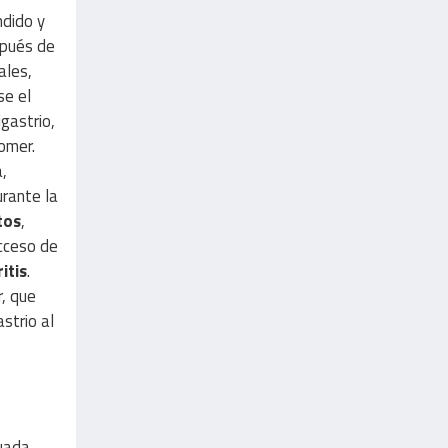
dido y
spués de
ales,
se el
gastrio,
omer.
,
urante la
tos
,
acceso de
itis
.
, que
strio al
tuada