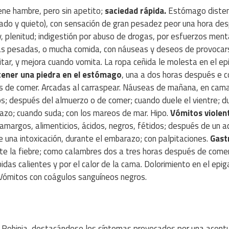
ene hambre, pero sin apetito;
saciedad rápida.
Estómago disten
tado y quieto), con sensación de gran pesadez peor una hora de
 y, plenitud; indigestión por abuso de drogas, por esfuerzos ment
s pesadas, o mucha comida, con náuseas y deseos de provocar
itar, y mejora cuando vomita. La ropa ceñida le molesta en el epi
tener una piedra en el estómago
, una a dos horas después e c
s de comer. Arcadas al carraspear. Náuseas de mañana, en cama
s; después del almuerzo o de comer; cuando duele el vientre; d
azo; cuando suda; con los mareos de mar. Hipo.
Vómitos violen
 amargos, alimenticios, ácidos, negros, fétidos; después de un 
e una intoxicación, durante el embarazo; con palpitaciones.
Gastr
e la fiebre; como calambres dos a tres horas después de comer
das calientes y por el calor de la cama. Dolorimiento en el epiga
. Vómitos con coágulos sanguíneos negros.
de Robinia, destacándose los síntomas provocados por una acen