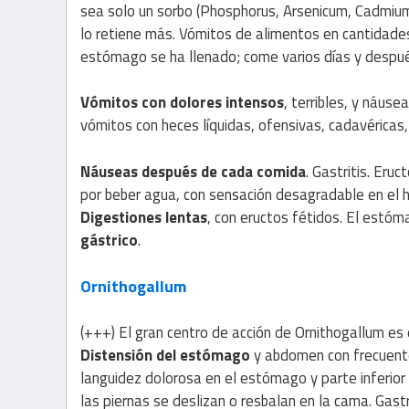
sea solo un sorbo (Phosphorus, Arsenicum, Cadmium
lo retiene más. Vómitos de alimentos en cantidades
estómago se ha llenado; come varios días y despu
Vómitos con dolores intensos
, terribles, y náus
vómitos con heces líquidas, ofensivas, cadavéricas, 
Náuseas después de cada comida
. Gastritis. Eru
por beber agua, con sensación desagradable en el h
Digestiones lentas
, con eructos fétidos. El estó
gástrico
.
Ornithogallum
(+++) El gran centro de acción de Ornithogallum es
Distensión del estómago
y abdomen con frecuentes
languidez dolorosa en el estómago y parte inferior 
las piernas se deslizan o resbalan en la cama. Gast