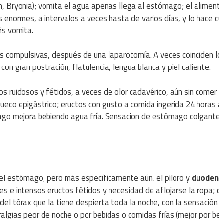
, Bryonia); vomita el agua apenas llega al estómago; el aliment
 enormes, a intervalos a veces hasta de varios días, y lo hace 
és vomita.
eas compulsivas, después de una laparotomía. A veces coinciden l
con gran postración, flatulencia, lengua blanca y piel caliente.
ctos ruidosos y fétidos, a veces de olor cadavérico, aún sin comer
ueco epigástrico; eructos con gusto a comida ingerida 24 horas 
mago mejora bebiendo agua fría. Sensacion de estómago colgant
 el estómago, pero más específicamente aún, el píloro y
duoden
 e intensos eructos fétidos y necesidad de aflojarse la ropa; 
del tórax que la tiene despierta toda la noche, con la sensación
ralgias peor de noche o por bebidas o comidas frías (mejor por b