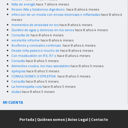
falta de energía
hace 7 años 4 meses
Resion Alta y trastornos digestivos
hace 8 años 4 meses
infeccion de un muela con encias dolorosas e inflamadas
hace 8 años 4
meses
momentos de ansiedad en los
hace 8 años 4 meses
Quistes de agua y doloroso en los senos
hace 8 años 4 meses
Consulta de
hace 8 años 4 meses
excelente informe
hace 8 años 4 meses
Acuíferos y cervicales continuas
hace 8 años 4 meses
Desde niña padezco mucho de
hace 8 años 4 meses
Con moxibustión en R3, R7 o
hace 8 años 4 meses
Consulta
hace 8 años 5 meses
Alimentos crudos, los mas saludables
hace 8 años 5 meses
epilepsia
hace 8 años 5 meses
CONVULSIONES O EPILEPSIA
hace 8 años 5 meses
Consulta
hace 8 años 5 meses
La homeopatia cura
hace 8 años 5 meses
dudas
hace 8 años 5 meses
MI CUENTA
Portada
|
Quiénes somos
|
Aviso Legal
|
Contacto