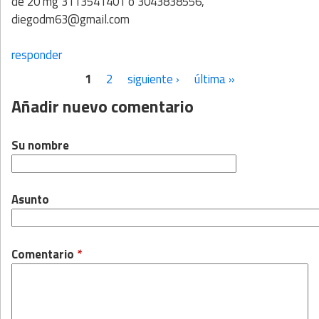
de 20 mg 3113541401 o 3043838556,
diegodm63@gmail.com
responder
1
2
siguiente ›
última »
Páginas
Añadir nuevo comentario
Su nombre
Asunto
Comentario
*