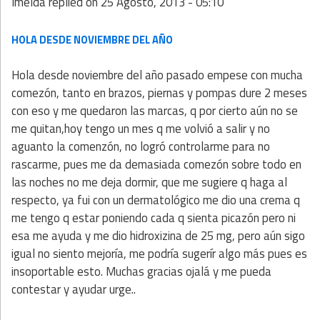
Imelda
replied on
25 Agosto, 2013 - 05:10
HOLA DESDE NOVIEMBRE DEL AÑO
Hola desde noviembre del año pasado empese con mucha
comezón, tanto en brazos, piernas y pompas dure 2 meses
con eso y me quedaron las marcas, q por cierto aún no se
me quitan,hoy tengo un mes q me volvió a salir y no
aguanto la comenzón, no logró controlarme para no
rascarme, pues me da demasiada comezón sobre todo en
las noches no me deja dormir, que me sugiere q haga al
respecto, ya fui con un dermatológico me dio una crema q
me tengo q estar poniendo cada q sienta picazón pero ni
esa me ayuda y me dio hidroxizina de 25 mg, pero aún sigo
igual no siento mejoría, me podría sugerír algo más pues es
insoportable esto. Muchas gracias ojalá y me pueda
contestar y ayudar urge..