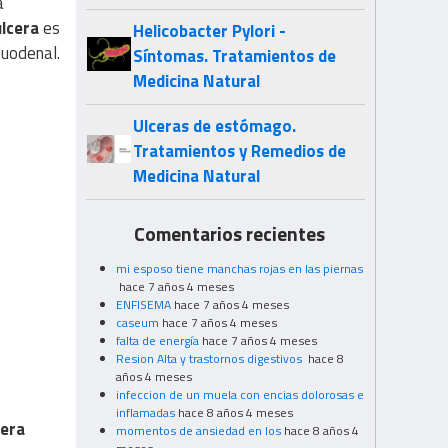
a
úlcera
es
Helicobacter Pylori -
duodenal.
Síntomas. Tratamientos de
Medicina Natural
Ulceras de estómago.
Tratamientos y Remedios de
Medicina Natural
Comentarios recientes
mi esposo tiene manchas rojas en las piernas
hace 7 años 4 meses
ENFISEMA
hace 7 años 4 meses
caseum
hace 7 años 4 meses
falta de energía
hace 7 años 4 meses
Resion Alta y trastornos digestivos
hace 8
años 4 meses
infeccion de un muela con encias dolorosas e
inflamadas
hace 8 años 4 meses
cera
momentos de ansiedad en los
hace 8 años 4