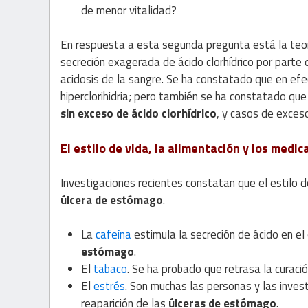
de menor vitalidad?
En respuesta a esta segunda pregunta está la teor
secreción exagerada de ácido clorhídrico por parte
acidosis de la sangre. Se ha constatado que en e
hiperclorihidria; pero también se ha constatado q
sin exceso de ácido clorhídrico
, y casos de exceso
El estilo de vida, la alimentación y los medi
Investigaciones recientes constatan que el estilo d
úlcera de estómago
.
La
cafeína
estimula la secreción de ácido en el
estómago
.
El
tabaco
. Se ha probado que retrasa la curaci
El
estrés
. Son muchas las personas y las inves
reaparición de las
úlceras de estómago
.