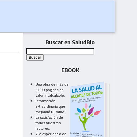
Buscar en SaludBio
EBOOK
Una obra de más de
3.000 páginas de
valor incalculable.
Información
extraordinaria que
mejorará tu salud.
La satisfación de
todos nuestros
lectores.
Y la experiencia de