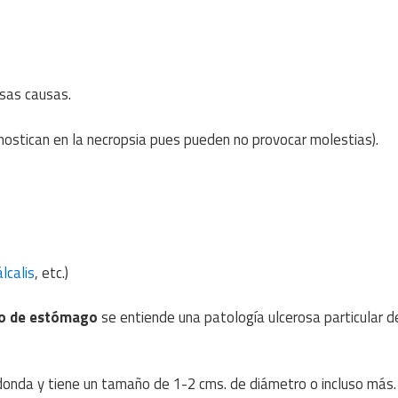
sas causas.
gnostican en la necropsia pues pueden no provocar molestias).
álcalis
, etc.)
 o de estómago
se entiende una patología ulcerosa particular d
onda y tiene un tamaño de 1-2 cms. de diámetro o incluso más.