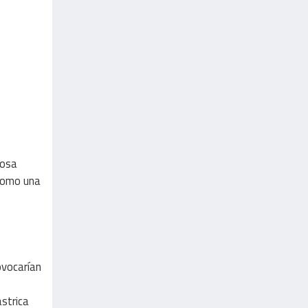
cosa
 como una
ovocarían
strica