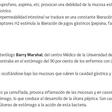
ibuprofeno, aspirina, etc. provocan una debilidad de la mucosa e
strico.
erpermeabilidad intestinal se traduce en una constante liberació
eptores H2 estimula la liberación de jugos gástricos (pepsina, f
nterólogo
Barry Marshal
, del centro Médico de la Universidad de
ontraba en el estómago del 90 por ciento de los enfermos con ú
s ocultándose bajo las mucosas que cubren la cavidad gástrica y
ez ya camuflada, provoca inflamación de las mucosas y en caso
mago, lo que conduce al desarrollo de la úlcera péptica. Son c
úlceras de estómago a la acción de esta bacteria.