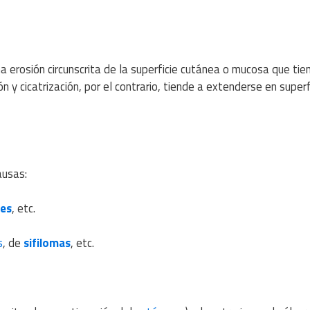
a erosión circunscrita de la superficie cutánea o mucosa que tie
 y cicatrización, por el contrario, tiende a extenderse en superf
ausas:
nes
, etc.
s
, de
sifilomas
, etc.