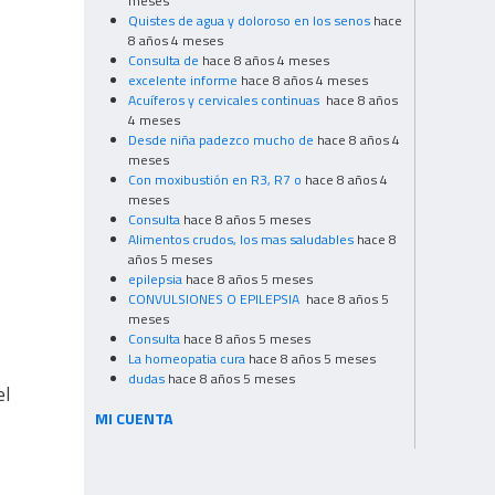
meses
Quistes de agua y doloroso en los senos
hace
8 años 4 meses
Consulta de
hace 8 años 4 meses
excelente informe
hace 8 años 4 meses
Acuíferos y cervicales continuas
hace 8 años
4 meses
Desde niña padezco mucho de
hace 8 años 4
meses
Con moxibustión en R3, R7 o
hace 8 años 4
meses
Consulta
hace 8 años 5 meses
Alimentos crudos, los mas saludables
hace 8
años 5 meses
epilepsia
hace 8 años 5 meses
CONVULSIONES O EPILEPSIA
hace 8 años 5
meses
Consulta
hace 8 años 5 meses
La homeopatia cura
hace 8 años 5 meses
dudas
hace 8 años 5 meses
el
MI CUENTA