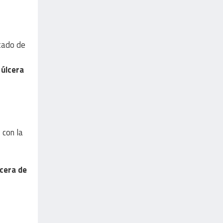
stado de
e
úlcera
 con la
lcera de