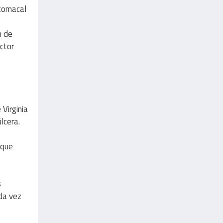
stomacal
n de
actor
 Virginia
lcera.
 que
s
ada vez