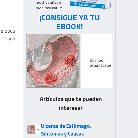
muchos años en
medicina natural.
¡CONSIGUE YA TU
EBOOK!
ne poca
icie y a
Artículos que te pueden
interesar
Ulceras de Estómago.
Síntomas y Causas