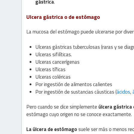
gástrica
.
Ulcera gástrica o de estómago
La mucosa del estómago puede ulcerarse por diver
Ulceras gástricas tuberculosas (raras y se dia
Ulceras sifilíticas.
Ulceras cancerígenas
Ulceras tíficas
Ulceras coléricas
Por ingestión de alimentos calientes
Por ingestión de sustancias cáusticas (
ácidos
,
Pero cuando se dice simplemente
úlcera gástrica
estómago cuyo origen no se conoce exactamente.
La úlcera de estómago
suele ser más o menos red