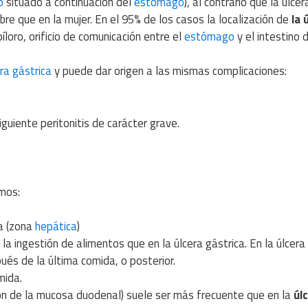
o
situado a continuación del
estómago
), al contrario que la úlcer
re que en la mujer. En el 95% de los casos la localización de
la 
píloro, orificio de comunicación entre el
estómago
y el intestino 
ra gástrica
y puede dar origen a las mismas complicaciones:
guiente peritonitis de carácter grave.
mos:
a (zona
hepática
)
a ingestión de alimentos que en la úlcera gástrica. En la úlcera
ués de la última comida, o posterior.
mida.
ón de la mucosa duodenal) suele ser más frecuente que en la
úl