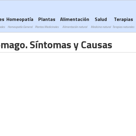
Subir a navegación
es
Homeopatía
Plantas
Alimentación
Salud
Terapias
ades
Homeopatía General
Plantas Medicinales
Alimentación natural
Medicina natural
Terapias naturales
ómago. Síntomas y Causas