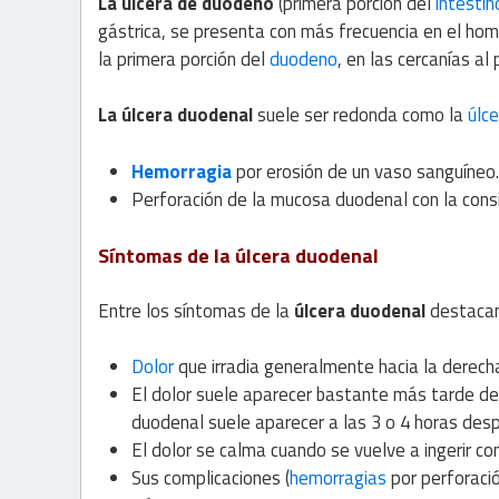
La úlcera de duodeno
(primera porción del
intestin
gástrica, se presenta con más frecuencia en el homb
la primera porción del
duodeno
, en las cercanías al 
La úlcera duodenal
suele ser redonda como la
úlce
Hemorragia
por erosión de un vaso sanguíneo.
Perforación de la mucosa duodenal con la consi
Síntomas de la úlcera duodenal
Entre los síntomas de la
úlcera duodenal
destaca
Dolor
que irradia generalmente hacia la derech
El dolor suele aparecer bastante más tarde de l
duodenal suele aparecer a las 3 o 4 horas desp
El dolor se calma cuando se vuelve a ingerir co
Sus complicaciones (
hemorragias
por perforaci