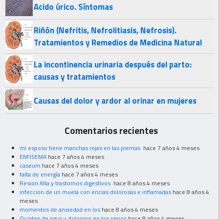
Acido úrico. Síntomas
Riñón (Nefritis, Nefrolitiasis, Nefrosis).
Tratamientos y Remedios de Medicina Natural
La incontinencia urinaria después del parto:
causas y tratamientos
Causas del dolor y ardor al orinar en mujeres
Comentarios recientes
mi esposo tiene manchas rojas en las piernas
hace 7 años 4 meses
ENFISEMA
hace 7 años 4 meses
caseum
hace 7 años 4 meses
falta de energía
hace 7 años 4 meses
Resion Alta y trastornos digestivos
hace 8 años 4 meses
infeccion de un muela con encias dolorosas e inflamadas
hace 8 años 4
meses
momentos de ansiedad en los
hace 8 años 4 meses
Quistes de agua y doloroso en los senos
hace 8 años 4 meses