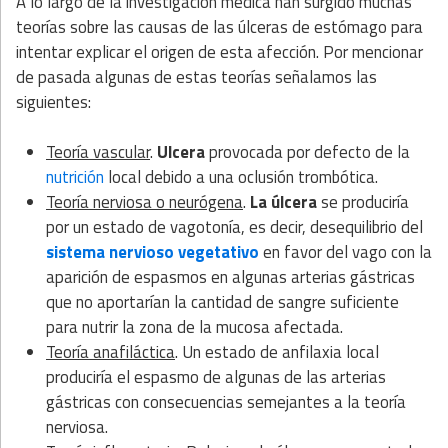
A lo largo de la investigación médica han surgido muchas
teorías sobre las causas de las úlceras de estómago para
intentar explicar el origen de esta afección. Por mencionar
de pasada algunas de estas teorías señalamos las
siguientes:
Teoría vascular
.
Ulcera
provocada por defecto de la
nutrición
local debido a una oclusión trombótica.
Teoría nerviosa o neurógena
.
La úlcera
se produciría
por un estado de vagotonía, es decir, desequilibrio del
sistema nervioso vegetativo
en favor del vago con la
aparición de espasmos en algunas arterias gástricas
que no aportarían la cantidad de sangre suficiente
para nutrir la zona de la mucosa afectada.
Teoría anafiláctica
. Un estado de anfilaxia local
produciría el espasmo de algunas de las arterias
gástricas con consecuencias semejantes a la teoría
nerviosa.