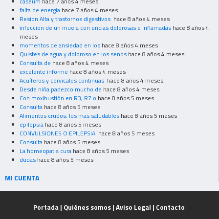
caseum
hace 7 años 4 meses
falta de energía
hace 7 años 4 meses
Resion Alta y trastornos digestivos
hace 8 años 4 meses
infeccion de un muela con encias dolorosas e inflamadas
hace 8 años 4
meses
momentos de ansiedad en los
hace 8 años 4 meses
Quistes de agua y doloroso en los senos
hace 8 años 4 meses
Consulta de
hace 8 años 4 meses
excelente informe
hace 8 años 4 meses
Acuíferos y cervicales continuas
hace 8 años 4 meses
Desde niña padezco mucho de
hace 8 años 4 meses
Con moxibustión en R3, R7 o
hace 8 años 5 meses
Consulta
hace 8 años 5 meses
Alimentos crudos, los mas saludables
hace 8 años 5 meses
epilepsia
hace 8 años 5 meses
CONVULSIONES O EPILEPSIA
hace 8 años 5 meses
Consulta
hace 8 años 5 meses
La homeopatia cura
hace 8 años 5 meses
dudas
hace 8 años 5 meses
MI CUENTA
Portada
|
Quiénes somos
|
Aviso Legal
|
Contacto