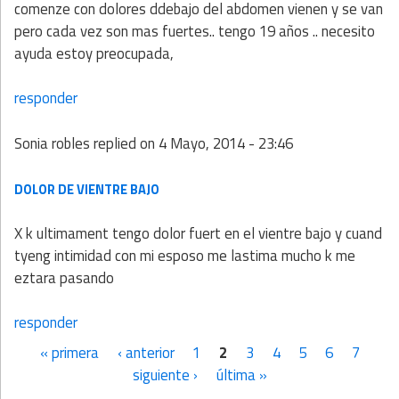
comenze con dolores ddebajo del abdomen vienen y se van
pero cada vez son mas fuertes.. tengo 19 años .. necesito
ayuda estoy preocupada,
responder
Sonia robles
replied on
4 Mayo, 2014 - 23:46
DOLOR DE VIENTRE BAJO
X k ultimament tengo dolor fuert en el vientre bajo y cuand
tyeng intimidad con mi esposo me lastima mucho k me
eztara pasando
responder
« primera
‹ anterior
1
2
3
4
5
6
7
Páginas
siguiente ›
última »