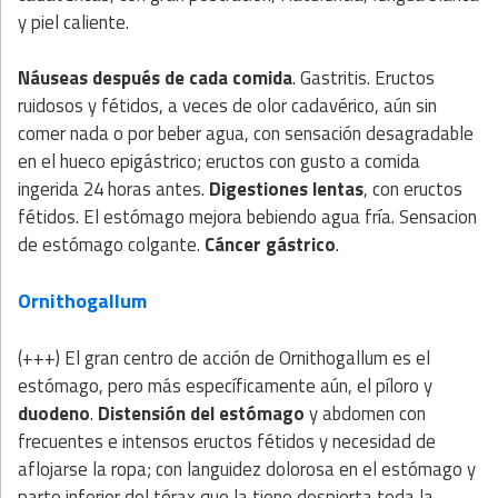
y piel caliente.
Náuseas después de cada comida
. Gastritis. Eructos
ruidosos y fétidos, a veces de olor cadavérico, aún sin
comer nada o por beber agua, con sensación desagradable
en el hueco epigástrico; eructos con gusto a comida
ingerida 24 horas antes.
Digestiones lentas
, con eructos
fétidos. El estómago mejora bebiendo agua fría. Sensacion
de estómago colgante.
Cáncer gástrico
.
Ornithogallum
(+++) El gran centro de acción de Ornithogallum es el
estómago, pero más específicamente aún, el píloro y
duodeno
.
Distensión del estómago
y abdomen con
frecuentes e intensos eructos fétidos y necesidad de
aflojarse la ropa; con languidez dolorosa en el estómago y
parte inferior del tórax que la tiene despierta toda la