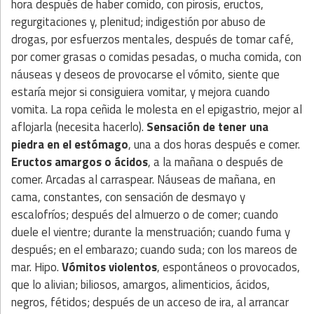
hora después de haber comido, con pirosis, eructos,
regurgitaciones y, plenitud; indigestión por abuso de
drogas, por esfuerzos mentales, después de tomar café,
por comer grasas o comidas pesadas, o mucha comida, con
náuseas y deseos de provocarse el vómito, siente que
estaría mejor si consiguiera vomitar, y mejora cuando
vomita. La ropa ceñida le molesta en el epigastrio, mejor al
aflojarla (necesita hacerlo).
Sensación de tener una
piedra en el estómago
, una a dos horas después e comer.
Eructos amargos o ácidos
, a la mañana o después de
comer. Arcadas al carraspear. Náuseas de mañana, en
cama, constantes, con sensación de desmayo y
escalofríos; después del almuerzo o de comer; cuando
duele el vientre; durante la menstruación; cuando fuma y
después; en el embarazo; cuando suda; con los mareos de
mar. Hipo.
Vómitos violentos
, espontáneos o provocados,
que lo alivian; biliosos, amargos, alimenticios, ácidos,
negros, fétidos; después de un acceso de ira, al arrancar