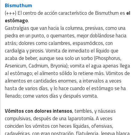
Bismuthum
(+++) El centro de acción característico de Bismuthum es
el
estómago
.
Gastralgias que van hacia la columna, presivas, como una
piedra en un punto, o quemantes, mejor doblándose hacia
atrás; dolores como calambres, espasmódicos, con
cardialgia y pirosis. Vomita de inmediato el líquido que
acaba de beber, aunque sea solo un sorbo (Phosphorus,
Arsenicum, Cadmium, Bryonia); vomita el agua apenas llega
al estómago; el alimento sólido lo retiene más. Vómitos de
alimentos en cantidades enormes, a intervalos a veces
hasta de varios días, y lo hace cuando el estómago se ha
llenado; come varios días y después vomita.
Vómitos con dolores intensos
, terribles, y náuseas
compulsivas, después de una laparotomía. A veces
coinciden los vómitos con heces líquidas, ofensivas,
cadavéricas, con gran postración, flatulencia, lengua blanca