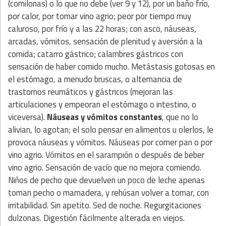
(comilonas) o lo que no debe (ver 9 y 12), por un baño frío,
por calor, por tomar vino agrio; peor por tiempo muy
caluroso, por frío y a las 22 horas; con asco, náuseas,
arcadas, vómitos, sensación de plenitud y aversión a la
comida; catarro gástrico; calambres gástricos con
sensación de haber comido mucho. Metástasis gotosas en
el estómago, a menudo bruscas, o alternancia de
trastornos reumáticos y gástricos (mejoran las
articulaciones y empeoran el estómago o intestino, o
viceversa).
Náuseas y vómitos constantes
, que no lo
alivian, lo agotan; el solo pensar en alimentos u olerlos, le
provoca náuseas y vómitos. Náuseas por comer pan o por
vino agrio. Vómitos en el sarampión o después de beber
vino agrio. Sensación de vacío que no mejora comiendo.
Niños de pecho que devuelven un poco de leche apenas
toman pecho o mamadera, y rehúsan volver a tomar, con
irritabilidad. Sin apetito. Sed de noche. Regurgitaciones
dulzonas. Digestión fácilmente alterada en viejos.