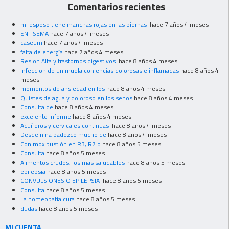
Comentarios recientes
mi esposo tiene manchas rojas en las piernas
hace 7 años 4 meses
ENFISEMA
hace 7 años 4 meses
caseum
hace 7 años 4 meses
falta de energía
hace 7 años 4 meses
Resion Alta y trastornos digestivos
hace 8 años 4 meses
infeccion de un muela con encias dolorosas e inflamadas
hace 8 años 4
meses
momentos de ansiedad en los
hace 8 años 4 meses
Quistes de agua y doloroso en los senos
hace 8 años 4 meses
Consulta de
hace 8 años 4 meses
excelente informe
hace 8 años 4 meses
Acuíferos y cervicales continuas
hace 8 años 4 meses
Desde niña padezco mucho de
hace 8 años 4 meses
Con moxibustión en R3, R7 o
hace 8 años 5 meses
Consulta
hace 8 años 5 meses
Alimentos crudos, los mas saludables
hace 8 años 5 meses
epilepsia
hace 8 años 5 meses
CONVULSIONES O EPILEPSIA
hace 8 años 5 meses
Consulta
hace 8 años 5 meses
La homeopatia cura
hace 8 años 5 meses
dudas
hace 8 años 5 meses
MI CUENTA