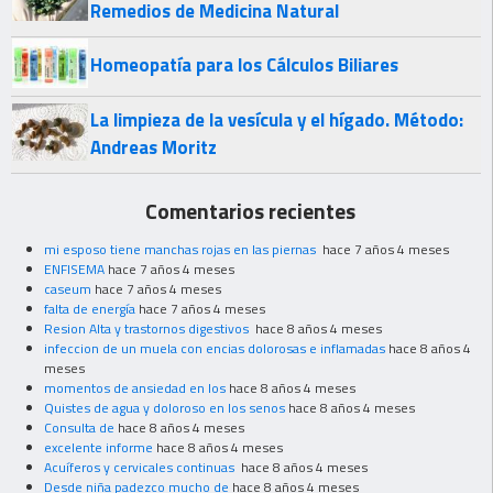
Remedios de Medicina Natural
Homeopatía para los Cálculos Biliares
La limpieza de la vesícula y el hígado. Método:
Andreas Moritz
Comentarios recientes
mi esposo tiene manchas rojas en las piernas
hace 7 años 4 meses
ENFISEMA
hace 7 años 4 meses
caseum
hace 7 años 4 meses
falta de energía
hace 7 años 4 meses
Resion Alta y trastornos digestivos
hace 8 años 4 meses
infeccion de un muela con encias dolorosas e inflamadas
hace 8 años 4
meses
momentos de ansiedad en los
hace 8 años 4 meses
Quistes de agua y doloroso en los senos
hace 8 años 4 meses
Consulta de
hace 8 años 4 meses
excelente informe
hace 8 años 4 meses
Acuíferos y cervicales continuas
hace 8 años 4 meses
Desde niña padezco mucho de
hace 8 años 4 meses