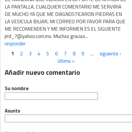
LA PANTALLA, CUALQUIER COMENTARIO ME SERVIRIA
DE MUCHO YA QUE ME DIAGNOSTICARON PIEDRAS EN
LA VESICULA BILIAR, MI CORREO POR FAVOR PARA QUE
ME RECOMIENDEN Y ME INFORMEN ES EL SIGUIENTE
jrrd_7@yahoo.com.mx. Muchas gracias...
responder
1
2
3
4
5
6
7
8
9
…
siguiente ›
Páginas
última »
Añadir nuevo comentario
Su nombre
Asunto