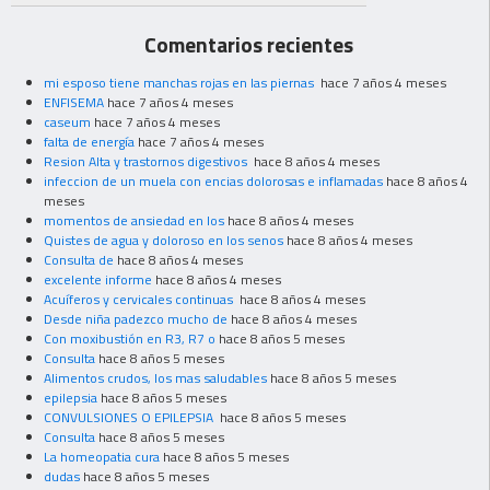
Comentarios recientes
mi esposo tiene manchas rojas en las piernas
hace 7 años 4 meses
ENFISEMA
hace 7 años 4 meses
caseum
hace 7 años 4 meses
falta de energía
hace 7 años 4 meses
Resion Alta y trastornos digestivos
hace 8 años 4 meses
infeccion de un muela con encias dolorosas e inflamadas
hace 8 años 4
meses
momentos de ansiedad en los
hace 8 años 4 meses
Quistes de agua y doloroso en los senos
hace 8 años 4 meses
Consulta de
hace 8 años 4 meses
excelente informe
hace 8 años 4 meses
Acuíferos y cervicales continuas
hace 8 años 4 meses
Desde niña padezco mucho de
hace 8 años 4 meses
Con moxibustión en R3, R7 o
hace 8 años 5 meses
Consulta
hace 8 años 5 meses
Alimentos crudos, los mas saludables
hace 8 años 5 meses
epilepsia
hace 8 años 5 meses
CONVULSIONES O EPILEPSIA
hace 8 años 5 meses
Consulta
hace 8 años 5 meses
La homeopatia cura
hace 8 años 5 meses
dudas
hace 8 años 5 meses