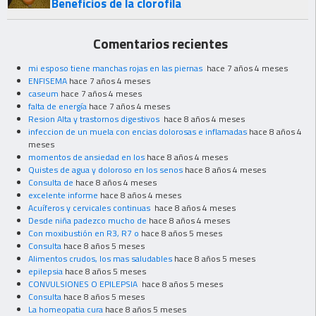
Beneficios de la clorofila
Comentarios recientes
mi esposo tiene manchas rojas en las piernas
hace 7 años 4 meses
ENFISEMA
hace 7 años 4 meses
caseum
hace 7 años 4 meses
falta de energía
hace 7 años 4 meses
Resion Alta y trastornos digestivos
hace 8 años 4 meses
infeccion de un muela con encias dolorosas e inflamadas
hace 8 años 4
meses
momentos de ansiedad en los
hace 8 años 4 meses
Quistes de agua y doloroso en los senos
hace 8 años 4 meses
Consulta de
hace 8 años 4 meses
excelente informe
hace 8 años 4 meses
Acuíferos y cervicales continuas
hace 8 años 4 meses
Desde niña padezco mucho de
hace 8 años 4 meses
Con moxibustión en R3, R7 o
hace 8 años 5 meses
Consulta
hace 8 años 5 meses
Alimentos crudos, los mas saludables
hace 8 años 5 meses
epilepsia
hace 8 años 5 meses
CONVULSIONES O EPILEPSIA
hace 8 años 5 meses
Consulta
hace 8 años 5 meses
La homeopatia cura
hace 8 años 5 meses