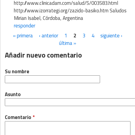
http://www.clinicadam.com/salud/5/003583.html
http://www.izorrategi.org/zazido-basiko.htm Saludos
Mirian Isabel, Córdoba, Argentina
responder
« primera
‹ anterior
1
2
3
4
siguiente ›
Páginas
última »
Añadir nuevo comentario
Su nombre
Asunto
Comentario
*