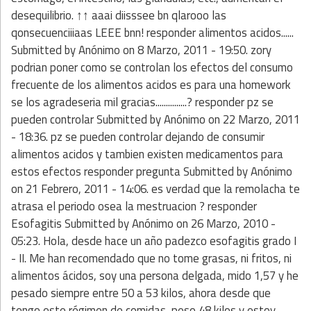
desequilibrio. ↑↑ aaai diisssee bn qlarooo las
qonsecuenciiiaas LEEE bnn! responder alimentos acidos......
Submitted by Anónimo on 8 Marzo, 2011 - 19:50. zory
podrian poner como se controlan los efectos del consumo
frecuente de los alimentos acidos es para una homework
se los agradeseria mil gracias...............? responder pz se
pueden controlar Submitted by Anónimo on 22 Marzo, 2011
- 18:36. pz se pueden controlar dejando de consumir
alimentos acidos y tambien existen medicamentos para
estos efectos responder pregunta Submitted by Anónimo
on 21 Febrero, 2011 - 14:06. es verdad que la remolacha te
atrasa el periodo osea la mestruacion ? responder
Esofagitis Submitted by Anónimo on 26 Marzo, 2010 -
05:23. Hola, desde hace un año padezco esofagitis grado I
- II. Me han recomendado que no tome grasas, ni fritos, ni
alimentos ácidos, soy una persona delgada, mido 1,57 y he
pesado siempre entre 50 a 53 kilos, ahora desde que
tengo este régimen de comidas, peso 48 kilos y estoy