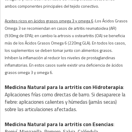
ambos componentes principales del tejido conectivo.
Aceites ricos en ácidos grasos omega 3 y omega 6
:Los Ácidos Grasos
Omega 3 se recomiendan en casos de artritis reumatoidea (AR)
(930mg de EPA); en cambio la artrosis u osteartritis (OA) se beneficia
más de los Ácidos Grasos Omega 6 (220mg GLA). En todos los casos,
los suplementos se deben tomar junto con alimentos grasos.
Inhiben la inflamación al reducir los niveles de prostaglandinas
inflamatorias. En estos casos suele existir una deficiencia de ácidos
grasos omega 3 y omega 6.
Medicina Natural para la artritis
con
Hidroterapia
:
Aplicaciones frías como directas de barro. Si desaparece la
fiebre: aplicaciones calientes y húmedas (jamás secas)
sobre las articulaciones afectadas.
Medicina Natural para la artritis
con
Esencias
:
Benjuí, Manzanilla, Romero, Salvia, Caléndula.