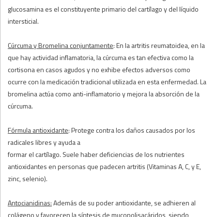
glucosamina es el constituyente primario del cartílago y del líquido
intersticial.
Cúrcuma y Bromelina conjuntamente
: En la artritis reumatoidea, en la
que hay actividad inflamatoria, la cúrcuma es tan efectiva como la
cortisona en casos agudos y no exhibe efectos adversos como
ocurre con la medicación tradicional utilizada en esta enfermedad. La
bromelina actúa como anti-inflamatorio y mejora la absorción de la
cúrcuma.
Fórmula antioxidante
: Protege contra los daños causados por los
radicales libres y ayuda a
formar el cartílago. Suele haber deficiencias de los nutrientes
antioxidantes en personas que padecen artritis (Vitaminas A, C, y E,
zinc, selenio).
Antocianidinas:
Además de su poder antioxidante, se adhieren al
colágeno y favorecen la síntesis de mucopolisacáridos, siendo