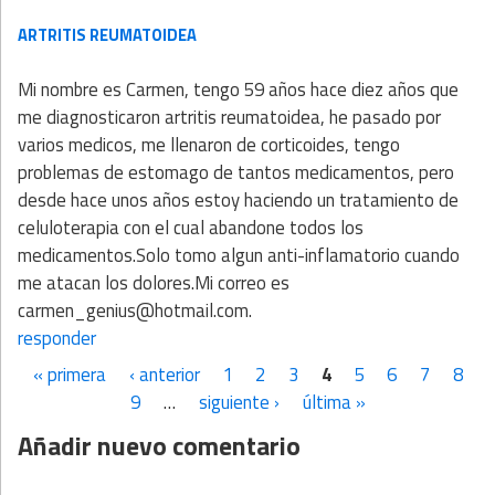
ARTRITIS REUMATOIDEA
Mi nombre es Carmen, tengo 59 años hace diez años que
me diagnosticaron artritis reumatoidea, he pasado por
varios medicos, me llenaron de corticoides, tengo
problemas de estomago de tantos medicamentos, pero
desde hace unos años estoy haciendo un tratamiento de
celuloterapia con el cual abandone todos los
medicamentos.Solo tomo algun anti-inflamatorio cuando
me atacan los dolores.Mi correo es
carmen_genius@hotmail.com.
responder
« primera
‹ anterior
1
2
3
4
5
6
7
8
Páginas
9
…
siguiente ›
última »
Añadir nuevo comentario