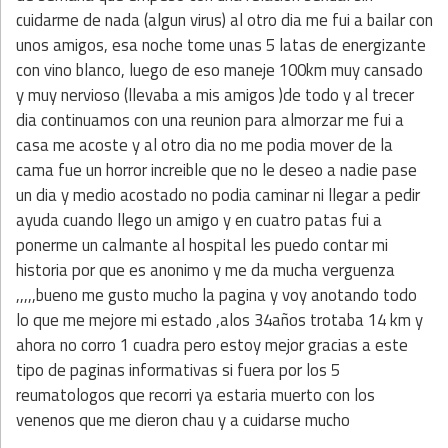
cuidarme de nada (algun virus) al otro dia me fui a bailar con
unos amigos, esa noche tome unas 5 latas de energizante
con vino blanco, luego de eso maneje 100km muy cansado
y muy nervioso (llevaba a mis amigos )de todo y al trecer
dia continuamos con una reunion para almorzar me fui a
casa me acoste y al otro dia no me podia mover de la
cama fue un horror increible que no le deseo a nadie pase
un dia y medio acostado no podia caminar ni llegar a pedir
ayuda cuando llego un amigo y en cuatro patas fui a
ponerme un calmante al hospital les puedo contar mi
historia por que es anonimo y me da mucha verguenza
,,,,,bueno me gusto mucho la pagina y voy anotando todo
lo que me mejore mi estado ,alos 34años trotaba 14 km y
ahora no corro 1 cuadra pero estoy mejor gracias a este
tipo de paginas informativas si fuera por los 5
reumatologos que recorri ya estaria muerto con los
venenos que me dieron chau y a cuidarse mucho