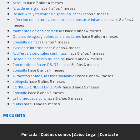
caseum
hace 7 años 4 meses
falta de energía
hace 7 años 4 meses
Resion Alta y trastornos digestivos
hace 8 años 4 meses
infeccion de un muela con encias dolorosas e inflamadas
hace 8 años 4
meses
momentos de ansiedad en los
hace 8 años 4 meses
Quistes de agua y doloroso en los senos
hace 8 años 4 meses
Consulta de
hace 8 años 4 meses
excelente informe
hace 8 años 4 meses
Acuíferos y cervicales continuas
hace 8 años 4 meses
Desde niña padezco mucho de
hace 8 años 4 meses
Con moxibustión en R3, R7 o
hace 8 años 4 meses
Consulta
hace 8 años 4 meses
Alimentos crudos, los mas saludables
hace 8 años 4 meses
epilepsia
hace 8 años 5 meses
CONVULSIONES O EPILEPSIA
hace 8 años 5 meses
Consulta
hace 8 años 5 meses
La homeopatia cura
hace 8 años 5 meses
dudas
hace 8 años 5 meses
MI CUENTA
Portada
|
Quiénes somos
|
Aviso Legal
|
Contacto