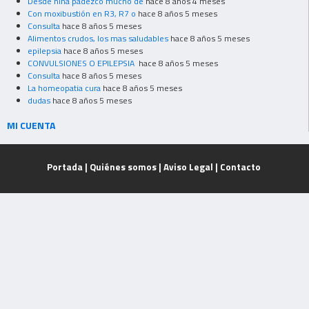
Desde niña padezco mucho de
hace 8 años 4 meses
Con moxibustión en R3, R7 o
hace 8 años 5 meses
Consulta
hace 8 años 5 meses
Alimentos crudos, los mas saludables
hace 8 años 5 meses
epilepsia
hace 8 años 5 meses
CONVULSIONES O EPILEPSIA
hace 8 años 5 meses
Consulta
hace 8 años 5 meses
La homeopatia cura
hace 8 años 5 meses
dudas
hace 8 años 5 meses
MI CUENTA
Portada
|
Quiénes somos
|
Aviso Legal
|
Contacto