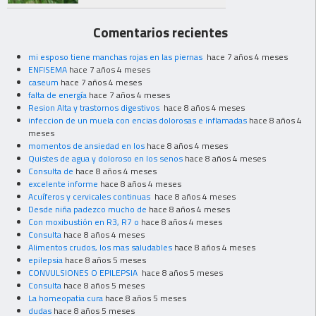
Comentarios recientes
mi esposo tiene manchas rojas en las piernas
hace 7 años 4 meses
ENFISEMA
hace 7 años 4 meses
caseum
hace 7 años 4 meses
falta de energía
hace 7 años 4 meses
Resion Alta y trastornos digestivos
hace 8 años 4 meses
infeccion de un muela con encias dolorosas e inflamadas
hace 8 años 4
meses
momentos de ansiedad en los
hace 8 años 4 meses
Quistes de agua y doloroso en los senos
hace 8 años 4 meses
Consulta de
hace 8 años 4 meses
excelente informe
hace 8 años 4 meses
Acuíferos y cervicales continuas
hace 8 años 4 meses
Desde niña padezco mucho de
hace 8 años 4 meses
Con moxibustión en R3, R7 o
hace 8 años 4 meses
Consulta
hace 8 años 4 meses
Alimentos crudos, los mas saludables
hace 8 años 4 meses
epilepsia
hace 8 años 5 meses
CONVULSIONES O EPILEPSIA
hace 8 años 5 meses
Consulta
hace 8 años 5 meses
La homeopatia cura
hace 8 años 5 meses
dudas
hace 8 años 5 meses