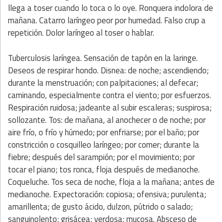
llega a toser cuando lo toca o lo oye. Ronquera indolora de
mañana. Catarro laríngeo peor por humedad. Falso crup a
repetición. Dolor laríngeo al toser o hablar.
Tuberculosis laríngea. Sensación de tapón en la laringe.
Deseos de respirar hondo. Disnea: de noche; ascendiendo;
durante la menstruación; con palpitaciones; al defecar;
caminando, especialmente contra el viento; por esfuerzos.
Respiración ruidosa; jadeante al subir escaleras; suspirosa;
sollozante. Tos: de mañana, al anochecer o de noche; por
aire frío, o frío y húmedo; por enfriarse; por el baño; por
constricción o cosquilleo laríngeo; por comer; durante la
fiebre; después del sarampión; por el movimiento; por
tocar el piano; tos ronca, floja después de medianoche.
Coqueluche. Tos seca de noche, floja a la mañana; antes de
medianoche. Expectoración: copiosa; ofensiva; purulenta;
amarillenta; de gusto ácido, dulzon, pútrido o salado;
sanguinolento; grisácea; verdosa; mucosa. Absceso de