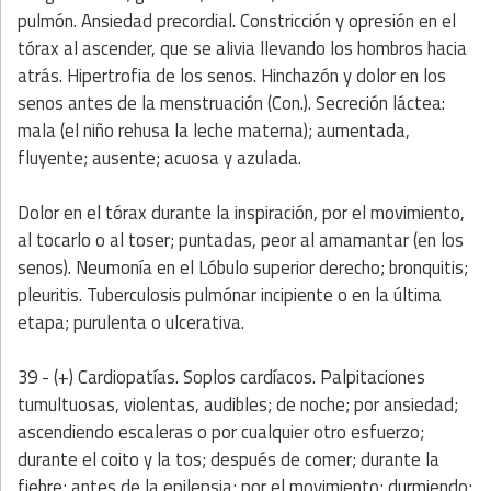
pulmón. Ansiedad precordial. Constricción y opresión en el
tórax al ascender, que se alivia llevando los hombros hacia
atrás. Hipertrofia de los senos. Hinchazón y dolor en los
senos antes de la menstruación (Con.). Secreción láctea:
mala (el niño rehusa la leche materna); aumentada,
fluyente; ausente; acuosa y azulada.
Dolor en el tórax durante la inspiración, por el movimiento,
al tocarlo o al toser; puntadas, peor al amamantar (en los
senos). Neumonía en el Lóbulo superior derecho; bronquitis;
pleuritis. Tuberculosis pulmónar incipiente o en la última
etapa; purulenta o ulcerativa.
39 - (+) Cardiopatías. Soplos cardíacos. Palpitaciones
tumultuosas, violentas, audibles; de noche; por ansiedad;
ascendiendo escaleras o por cualquier otro esfuerzo;
durante el coito y la tos; después de comer; durante la
fiebre; antes de la epilepsia; por el movimiento; durmiendo;