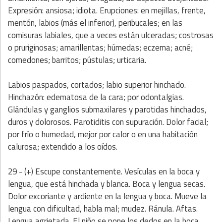
Expresión: ansiosa; idiota. Erupciones: en mejillas, frente,
mentón, labios (más el inferior), peribucales; en las
comisuras labiales, que a veces están ulceradas; costrosas
o pruriginosas; amarillentas; húmedas; eczema; acné;
comedones; barritos; pústulas; urticaria.
Labios paspados, cortados; labio superior hinchado.
Hinchazón: edematosa de la cara; por odontalgias.
Glándulas y ganglios submaxilares y parotidas hinchados,
duros y dolorosos. Parotiditis con supuración. Dolor facial;
por frío o humedad, mejor por calor o en una habitación
calurosa; extendido a los oídos.
29 - (+) Escupe constantemente. Vesículas en la boca y
lengua, que está hinchada y blanca. Boca y lengua secas.
Dolor excoriante y ardiente en la lengua y boca. Mueve la
lengua con dificultad, habla mal; mudez. Ránula. Aftas.
Lengua agrietada. El niño se pone los dedos en la boca.