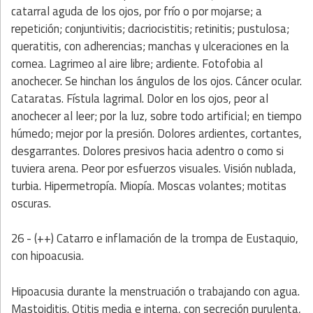
catarral aguda de los ojos, por frío o por mojarse; a
repetición; conjuntivitis; dacriocistitis; retinitis; pustulosa;
queratitis, con adherencias; manchas y ulceraciones en la
cornea. Lagrimeo al aire libre; ardiente. Fotofobia al
anochecer. Se hinchan los ángulos de los ojos. Cáncer ocular.
Cataratas. Fístula lagrimal. Dolor en los ojos, peor al
anochecer al leer; por la luz, sobre todo artificial; en tiempo
húmedo; mejor por la presión. Dolores ardientes, cortantes,
desgarrantes. Dolores presivos hacia adentro o como si
tuviera arena. Peor por esfuerzos visuales. Visión nublada,
turbia. Hipermetropía. Miopía. Moscas volantes; motitas
oscuras.
26 - (++) Catarro e inflamación de la trompa de Eustaquio,
con hipoacusia.
Hipoacusia durante la menstruación o trabajando con agua.
Mastoiditis. Otitis media e interna, con secreción purulenta,