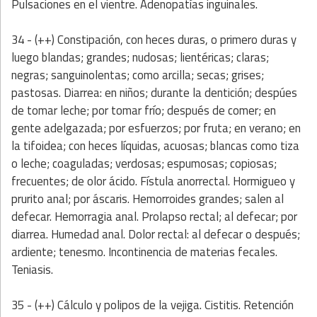
Pulsaciones en el vientre. Adenopatías inguinales.
34 - (++) Constipación, con heces duras, o primero duras y
luego blandas; grandes; nudosas; lientéricas; claras;
negras; sanguinolentas; como arcilla; secas; grises;
pastosas.
Diarrea: en niños; durante la dentición; despúes
de tomar leche; por tomar frío; después de comer; en
gente adelgazada; por esfuerzos; por fruta; en verano; en
la tifoidea; con heces líquidas, acuosas; blancas como tiza
o leche; coaguladas; verdosas; espumosas; copiosas;
frecuentes; de olor ácido. Fístula anorrectal. Hormigueo y
prurito anal; por áscaris. Hemorroides grandes; salen al
defecar. Hemorragia anal. Prolapso rectal; al defecar; por
diarrea. Humedad anal. Dolor rectal: al defecar o después;
ardiente; tenesmo. Incontinencia de materias fecales.
Teniasis.
35 - (++) Cálculo y polipos de la vejiga. Cistitis. Retención