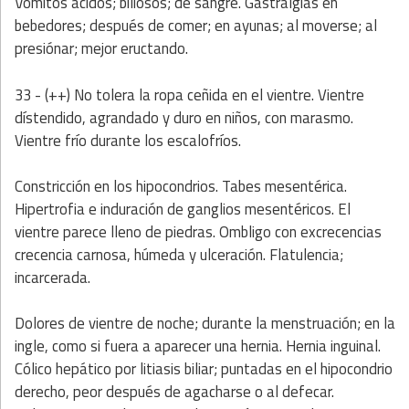
Vómitos ácidos; biliosos; de sangre. Gastralgias en
bebedores; después de comer; en ayunas; al moverse; al
presiónar; mejor eructando.
33 - (++) No tolera la ropa ceñida en el vientre. Vientre
dístendido, agrandado y duro en niños, con marasmo.
Vientre frío durante los escalofríos.
Constricción en los hipocondrios. Tabes mesentérica.
Hipertrofia e induración de ganglios mesentéricos. El
vientre parece lleno de piedras. Ombligo con excrecencias
crecencia carnosa, húmeda y ulceración. Flatulencia;
incarcerada.
Dolores de vientre de noche; durante la menstruación; en la
ingle, como si fuera a aparecer una hernia. Hernia inguinal.
Cólico hepático por litiasis biliar; puntadas en el hipocondrio
derecho, peor después de agacharse o al defecar.