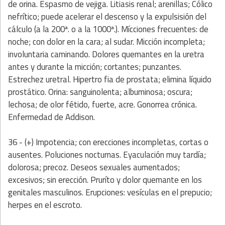
de orina. Espasmo de vejiga. Litiasis renal; arenillas; Cólico
nefrítico; puede acelerar el descenso y la expulsisión del
cálculo (a la 200ª. o a la 1000ª.). Mícciones frecuentes: de
noche; con dolor en la cara; al sudar. Micción incompleta;
involuntaria caminando. Dolores quemantes en la uretra
antes y durante la micción; cortantes; punzantes.
Estrechez uretral. Hipertro fia de prostata; elimina líquido
prostático. Orina: sanguinolenta; albuminosa; oscura;
lechosa; de olor fétido, fuerte, acre. Gonorrea crónica.
Enfermedad de Addison.
36 - (+) Impotencia; con erecciones incompletas, cortas o
ausentes. Poluciones nocturnas. Eyaculación muy tardía;
dolorosa; precoz. Deseos sexuales aumentados;
excesivos; sin erección. Pruríto y dolor quemante en los
genitales masculinos. Erupciones: vesículas en el prepucio;
herpes en el escroto.