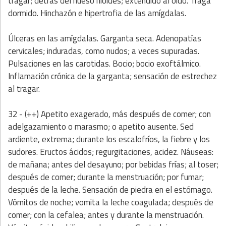
tragar; detrás del hueso hioides; extendido al oído. Traga
dormido. Hinchazón e hipertrofia de las amígdalas.
Úlceras en las amígdalas. Garganta seca. Adenopatías
cervicales; induradas, como nudos; a veces supuradas.
Pulsaciones en las carotidas. Bocio; bocio exoftálmico.
Inflamación crónica de la garganta; sensación de estrechez
al tragar.
32 - (++)
Apetito exagerado, más después de comer; con
adelgazamiento o marasmo; o apetito ausente. Sed
ardiente, extrema; durante los escalofríos, la fiebre y los
sudores. Eructos ácidos; regurgitaciones, acidez. Náuseas:
de mañana; antes del desayuno; por bebidas frías; al toser;
después de comer; durante la menstruación; por fumar;
después de la leche. Sensación de piedra en el estómago.
Vómitos de noche; vomita la leche coagulada; después de
comer; con la cefalea; antes y durante la menstruación.