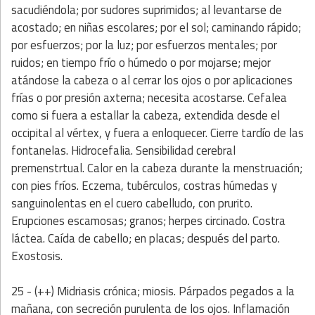
sacudiéndola; por sudores suprimidos; al levantarse de
acostado; en niñas escolares; por el sol; caminando rápido;
por esfuerzos; por la luz; por esfuerzos mentales; por
ruidos; en tiempo frío o húmedo o por mojarse; mejor
atándose la cabeza o al cerrar los ojos o por aplicaciones
frías o por presión axterna; necesita acostarse. Cefalea
como si fuera a estallar la cabeza, extendida desde el
occipital al vértex, y fuera a enloquecer. Cierre tardío de las
fontanelas. Hidrocefalia. Sensibilidad cerebral
premenstrtual. Calor en la cabeza durante la menstruación;
con pies fríos. Eczema, tubérculos, costras húmedas y
sanguinolentas en el cuero cabelludo, con prurito.
Erupciones escamosas; granos; herpes circinado. Costra
láctea. Caída de cabello; en placas; después del parto.
Exostosis.
25 - (++) Midriasis crónica; miosis. Párpados pegados a la
mañana, con secreción purulenta de los ojos. Inflamación