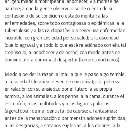
afligen: miedo a morir (peor al anochecer) y a morirse de
hambre; a que la gente observe o se dé cuenta de su
confusión o de su condición o estado mental; a las
enfermedades, sobre todo contagiosas o epidémicas, a la
tuberculosis y a las cardiopatías o a tener una enfermedad
incurable, con gran ansiedad por su salud; a la oscuridad
(que lo agrava) y a todo lo que esté relaciónado con ella (al
crepúsculo, al anochecer y de noche) con miedo antes de
dormir o al ir a dormir y al despertar (terrores nocturnos).
Miedo a perder la razon; al mal; a que le pase algo terrible;
a la soledad (de ahí su
deseo de compañía); a la pobreza,
en relación con su ansiedad por el futuro; a su propia
sombra; a los animales, a los perros; a la cama; durante el
escalofrío; a las multitudes y a los lugares públicos
(agorafobia); de ir al dentista; de caerse; a fantasmas;
antes de la menstruación o por menstruaciones suprimidas;
a las desgracias; a sotanos e iglesias; a los dolores; a la