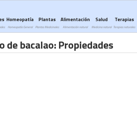
Subir a navegación
es
Homeopatía
Plantas
Alimentación
Salud
Terapias
ades
Homeopatía General
Plantas Medicinales
Alimentación natural
Medicina natural
Terapias naturales
do de bacalao: Propiedades