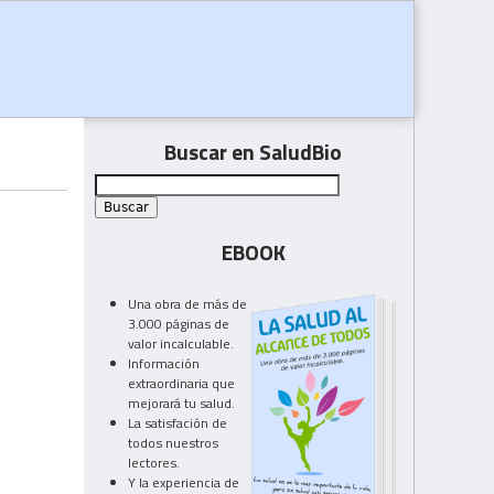
Buscar en SaludBio
EBOOK
Una obra de más de
3.000 páginas de
valor incalculable.
Información
extraordinaria que
mejorará tu salud.
La satisfación de
todos nuestros
lectores.
Y la experiencia de