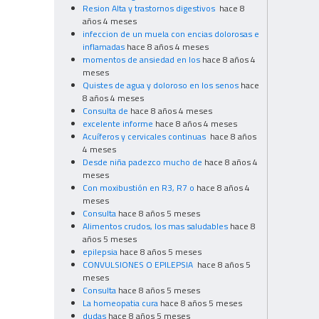
Resion Alta y trastornos digestivos
hace 8
años 4 meses
infeccion de un muela con encias dolorosas e
inflamadas
hace 8 años 4 meses
momentos de ansiedad en los
hace 8 años 4
meses
Quistes de agua y doloroso en los senos
hace
8 años 4 meses
Consulta de
hace 8 años 4 meses
excelente informe
hace 8 años 4 meses
Acuíferos y cervicales continuas
hace 8 años
4 meses
Desde niña padezco mucho de
hace 8 años 4
meses
Con moxibustión en R3, R7 o
hace 8 años 4
meses
Consulta
hace 8 años 5 meses
Alimentos crudos, los mas saludables
hace 8
años 5 meses
epilepsia
hace 8 años 5 meses
CONVULSIONES O EPILEPSIA
hace 8 años 5
meses
Consulta
hace 8 años 5 meses
La homeopatia cura
hace 8 años 5 meses
dudas
hace 8 años 5 meses