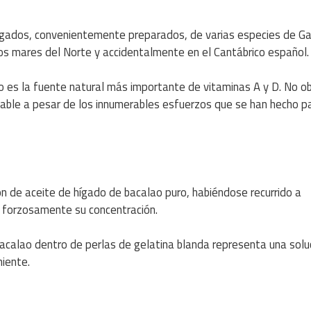
hígados, convenientemente preparados, de varias especies de G
os mares del Norte y accidentalmente en el Cantábrico español.
o es la fuente natural más importante de vitaminas A y D. No o
dable a pesar de los innumerables esfuerzos que se han hecho p
n de aceite de hígado de bacalao puro, habiéndose recurrido a
 forzosamente su concentración.
 bacalao dentro de perlas de gelatina blanda representa una solu
niente.