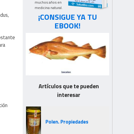
muchos años en
medicina natural.
¡CONSIGUE YA TU
adus,
EBOOK!
bstante
ara
Artículos que te pueden
interesar
ción
Polen. Propiedades